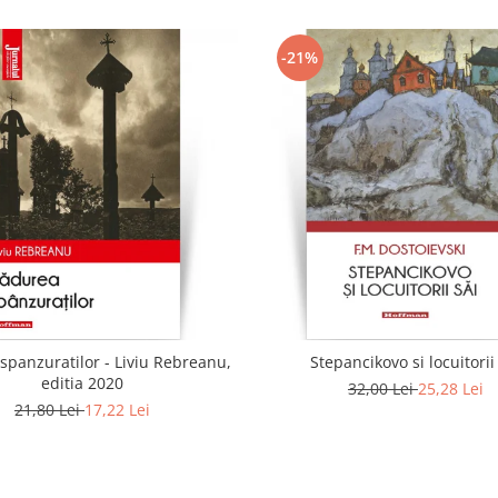
-21%
spanzuratilor - Liviu Rebreanu,
Stepancikovo si locuitorii
editia 2020
32,00 Lei
25,28 Lei
21,80 Lei
17,22 Lei