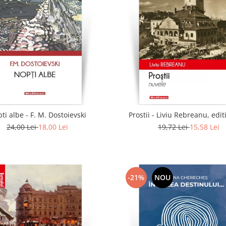
ti albe - F. M. Dostoievski
Prostii - Liviu Rebreanu, edit
24,00 Lei
18,00 Lei
19,72 Lei
15,58 Lei
-21%
NOU