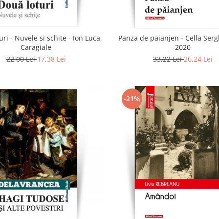
uri - Nuvele si schite - Ion Luca
Panza de paianjen - Cella Sergh
Caragiale
2020
22,00 Lei
17,38 Lei
33,22 Lei
26,24 Lei
-21%