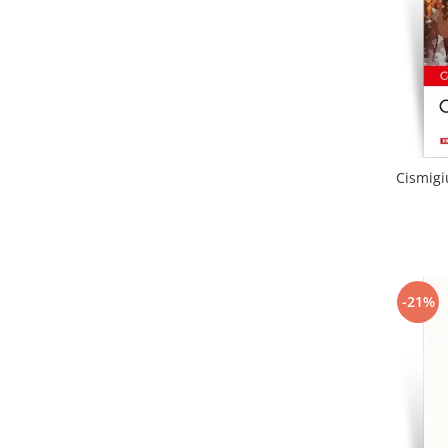
Cismigi
-21%