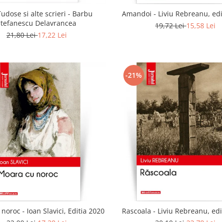
udose si alte scrieri - Barbu
Amandoi - Liviu Rebreanu, edi
Stefanescu Delavrancea
19,72 Lei
15,58 Lei
21,80 Lei
17,22 Lei
-21%
noroc - Ioan Slavici, Editia 2020
Rascoala - Liviu Rebreanu, edi