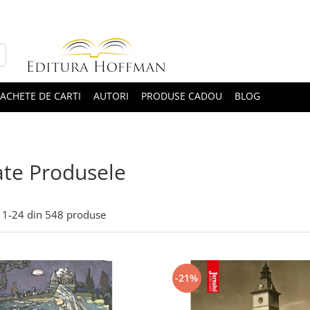
ACHETE DE CARTI
AUTORI
PRODUSE CADOU
BLOG
te Produsele
1-
24
din
548
produse
-21%