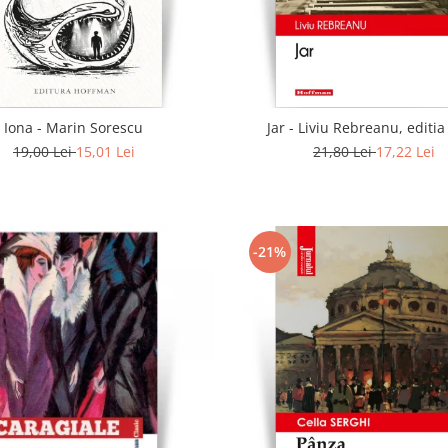
Iona - Marin Sorescu
Jar - Liviu Rebreanu, editi
19,00 Lei
15,01 Lei
21,80 Lei
17,22 Lei
-21%