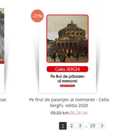
-21%
 sai
Pe firul de paianjen al memoriei - Cella
Serghi, editia 2020
33,22 Lei
26,24 Lei
1
2
3
23
...