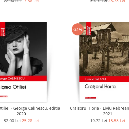
22,00 Lei
17,38 Lei
30,10 Lei
23,78 Lei
-21%
iliei - George Calinescu, editia
Craisorul Horia - Liviu Rebrean
2020
2021
32,00 Lei
25,28 Lei
19,72 Lei
15,58 Lei