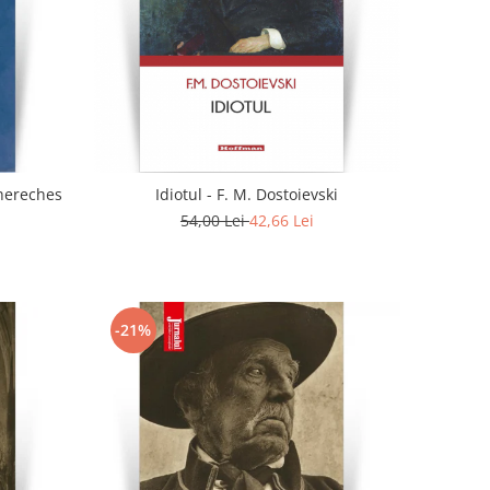
. - Doina Chereches
Idiotul - F. M. Dostoievski
54,00 Lei
42,66 Lei
-21%