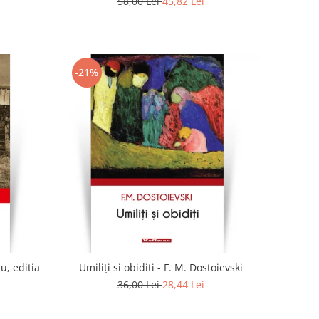
58,00 Lei
45,82 Lei
-21%
u, editia
Umiliți si obiditi - F. M. Dostoievski
36,00 Lei
28,44 Lei