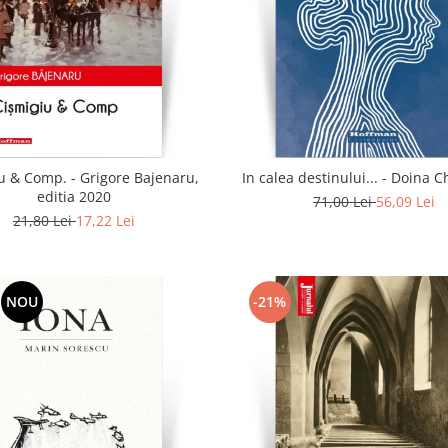
u & Comp. - Grigore Bajenaru,
In calea destinului..
editia 2020
71,00 Lei
56,09 Lei
21,80 Lei
17,22 Lei
NOU
-21%