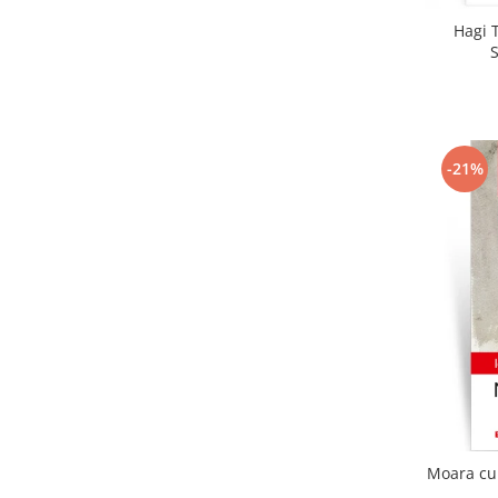
Hagi T
-21%
Moara cu 