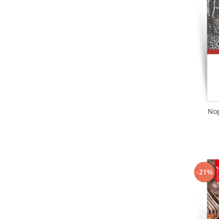
Literatura
Clasica
Contemporana
Moderna
Romana
Universala
Universala
Non-fictiune
Nop
Calatorii
Memorii
Publicistica / Reportaje / Interviuri
Stiinte umaniste
Istorie
-21%
Sociologie si filozofie