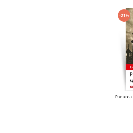
-21%
Padurea 