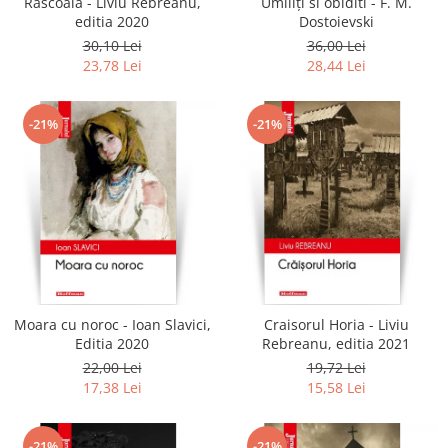
Rascoala - Liviu Rebreanu,
Umiliți si obiditi - F. M.
editia 2020
Dostoievski
30,10 Lei
36,00 Lei
23,78 Lei
28,44 Lei
-21%
-21%
Moara cu noroc - Ioan Slavici,
Craisorul Horia - Liviu
Editia 2020
Rebreanu, editia 2021
22,00 Lei
19,72 Lei
17,38 Lei
15,58 Lei
-21%
-21%