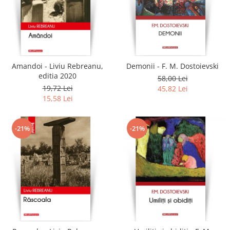
Amandoi - Liviu Rebreanu,
Demonii - F. M. Dostoievski
editia 2020
58,00 Lei
19,72 Lei
45,82 Lei
15,58 Lei
-21%
-21%