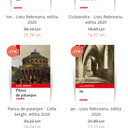
Ion - Liviu Rebreanu, editia
Ciuleandra - Liviu Rebreanu,
2020
editia 2020
30,10 Lei
18,69 Lei
23,78 Lei
14,77 Lei
-21%
-21%
Panza de paianjen - Cella
Jar - Liviu Rebreanu, editia
Serghi, editia 2020
2020
33,22 Lei
21,80 Lei
26,24 Lei
17,22 Lei