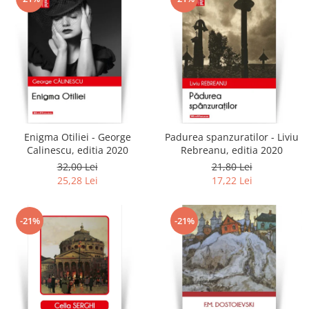
Enigma Otiliei - George
Padurea spanzuratilor - Liviu
Calinescu, editia 2020
Rebreanu, editia 2020
32,00 Lei
21,80 Lei
25,28 Lei
17,22 Lei
-21%
-21%