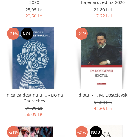
2020
Bajenaru, editia 2020
25,95 Lei
21,80 Lei
20,50 Lei
17,22 Lei
-21%
NOU
-21%
In calea destinului... - Doina
Idiotul - F. M. Dostoievski
Chereches
54,00 Lei
71,00 Lei
42,66 Lei
56,09 Lei
-21%
-21%
NOU