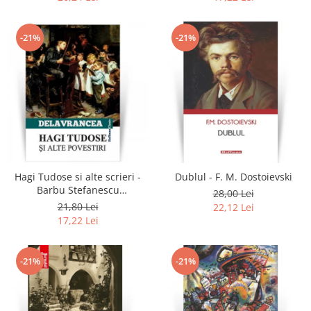
-21%
-21%
Hagi Tudose si alte scrieri -
Dublul - F. M. Dostoievski
Barbu Stefanescu
28,00 Lei
Delavrancea
21,80 Lei
22,12 Lei
17,22 Lei
-21%
-21%