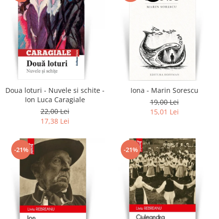
Doua loturi - Nuvele si schite -
Iona - Marin Sorescu
Ion Luca Caragiale
19,00 Lei
22,00 Lei
15,01 Lei
17,38 Lei
-21%
-21%