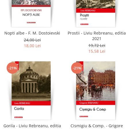
Literatura
Clasica
Contemporana
Moderna
Nopti albe - F. M. Dostoievski
Prostii - Liviu Rebreanu, editia
Romana
2021
24,00 Lei
Universala
19,72 Lei
18,00 Lei
Universala
15,58 Lei
Non-fictiune
Calatorii
-21%
-21%
Memorii
Publicistica / Reportaje / Interviuri
Stiinte umaniste
Istorie
Sociologie si filozofie
Gorila - Liviu Rebreanu, editia
Cismigiu & Comp. - Grigore