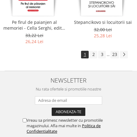
Pe firul de paianjen al
Stepancikovo si locuitorii sai
memoriei - Cella Serghi, editia
32,00 Lei
2020
33,22 Lei
25,28 Lei
26,24 Lei
1
2
3
23
...
NEWSLETTER
Nu rata ofertele si promotiile noastre
Vreau sa primesc newsletter cu promotiile
magazinului. Afla mai multe in
Politica de
Confidentialitate