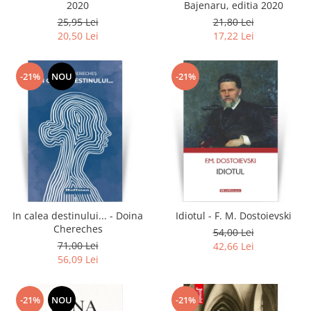
2020
Bajenaru, editia 2020
25,95 Lei
21,80 Lei
20,50 Lei
17,22 Lei
-21%
NOU
-21%
In calea destinului... - Doina
Idiotul - F. M. Dostoievski
Chereches
54,00 Lei
71,00 Lei
42,66 Lei
56,09 Lei
-21%
NOU
-21%