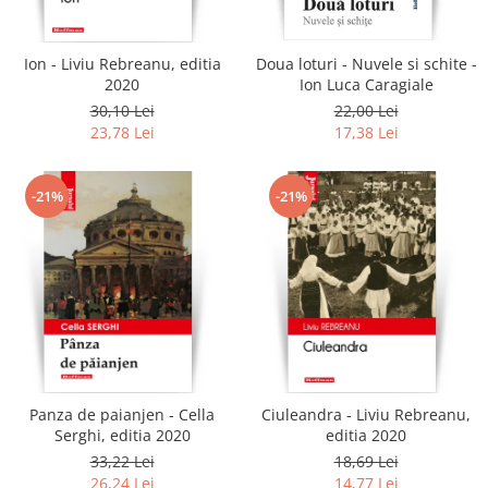
Ion - Liviu Rebreanu, editia
Doua loturi - Nuvele si schite -
2020
Ion Luca Caragiale
30,10 Lei
22,00 Lei
23,78 Lei
17,38 Lei
-21%
-21%
Panza de paianjen - Cella
Ciuleandra - Liviu Rebreanu,
Serghi, editia 2020
editia 2020
33,22 Lei
18,69 Lei
26,24 Lei
14,77 Lei