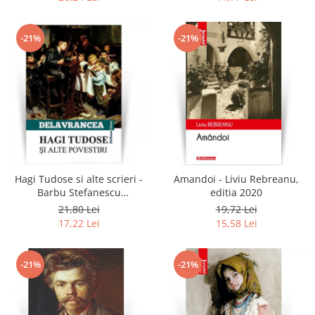
-21%
-21%
Hagi Tudose si alte scrieri -
Amandoi - Liviu Rebreanu,
Barbu Stefanescu
editia 2020
Delavrancea
21,80 Lei
19,72 Lei
17,22 Lei
15,58 Lei
-21%
-21%