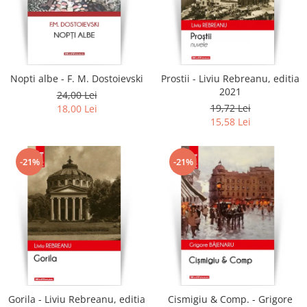
Literatura
Clasica
Contemporana
Moderna
Nopti albe - F. M. Dostoievski
Prostii - Liviu Rebreanu, editia
Romana
2021
24,00 Lei
Universala
19,72 Lei
18,00 Lei
Universala
15,58 Lei
Non-fictiune
Calatorii
-21%
-21%
Memorii
Publicistica / Reportaje / Interviuri
Stiinte umaniste
Istorie
Sociologie si filozofie
Gorila - Liviu Rebreanu, editia
Cismigiu & Comp. - Grigore