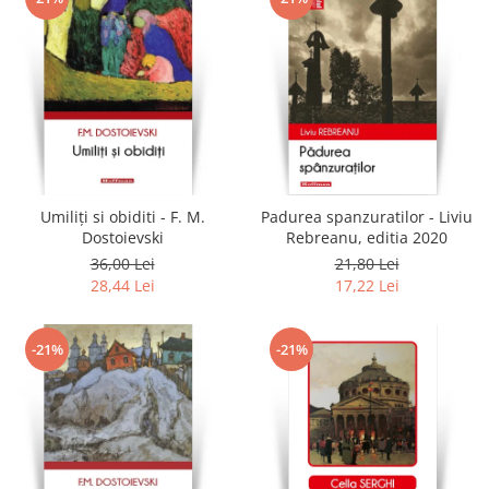
Umiliți si obiditi - F. M.
Padurea spanzuratilor - Liviu
Dostoievski
Rebreanu, editia 2020
36,00 Lei
21,80 Lei
28,44 Lei
17,22 Lei
-21%
-21%