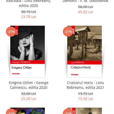
Rascoala - Liviu Rebreanu,
Demonii - F. M. Dostoievski
editia 2020
58,00 Lei
30,10 Lei
45,82 Lei
23,78 Lei
-21%
-21%
Enigma Otiliei - George
Craisorul Horia - Liviu
Calinescu, editia 2020
Rebreanu, editia 2021
32,00 Lei
19,72 Lei
25,28 Lei
15,58 Lei
-21%
-21%