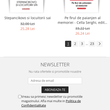
Stepancikovo si locuitorii sai
Pe firul de paianjen al
memoriei - Cella Serghi, editia
32,00 Lei
2020
33,22 Lei
25,28 Lei
26,24 Lei
1
2
3
23
...
NEWSLETTER
Nu rata ofertele si promotiile noastre
Vreau sa primesc newsletter cu promotiile
magazinului. Afla mai multe in
Politica de
Confidentialitate