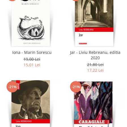
Iona - Marin Sorescu
Jar - Liviu Rebreanu, editia
2020
19,00 Lei
21,80 Lei
15,01 Lei
17,22 Lei
-21%
-21%