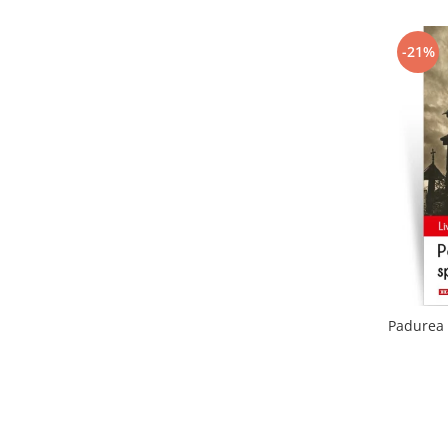
-21%
Padurea 