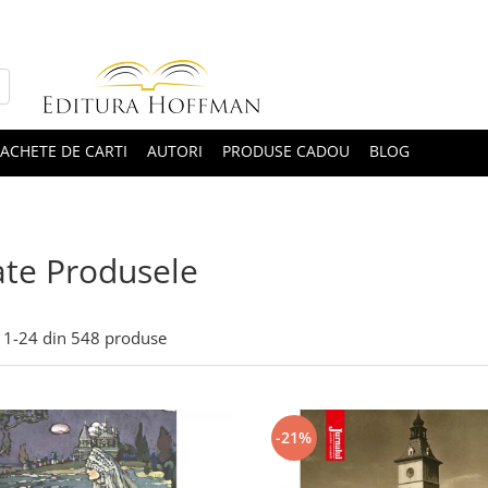
ACHETE DE CARTI
AUTORI
PRODUSE CADOU
BLOG
te Produsele
1-
24
din
548
produse
-21%