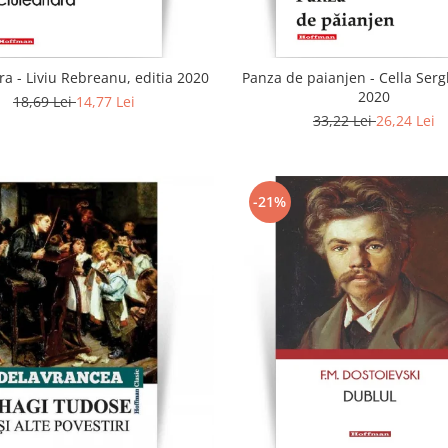
a - Liviu Rebreanu, editia 2020
Panza de paianjen - Cella Sergh
2020
18,69 Lei
14,77 Lei
33,22 Lei
26,24 Lei
-21%