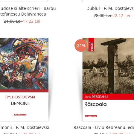
udose si alte scrieri - Barbu
Dublul - F. M. Dostoievs
Stefanescu Delavrancea
28,00 Lei
22,12 Lei
21,80 Lei
17,22 Lei
-21%
monii - F. M. Dostoievski
Rascoala - Liviu Rebreanu, edi