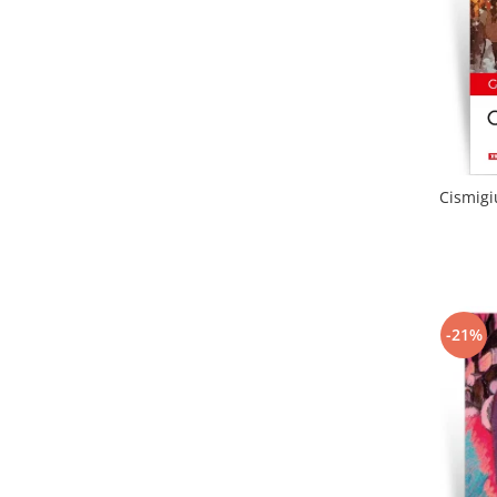
Cismigi
-21%