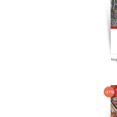
Literatura
Clasica
Contemporana
Moderna
Romana
Universala
Universala
Non-fictiune
Nop
Calatorii
Memorii
Publicistica / Reportaje / Interviuri
Stiinte umaniste
Istorie
-21%
Sociologie si filozofie