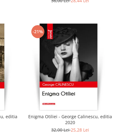
36,00 Lei
28,44 Lei
-21%
u, editia
Enigma Otiliei - George Calinescu, editia
2020
32,00 Lei
25,28 Lei