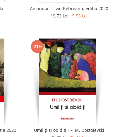
ki
Amandoi - Liviu Rebreanu, editia 2020
19,72 Lei
15,58 Lei
-21%
tia 2020
Umiliți si obiditi - F. M. Dostoievski