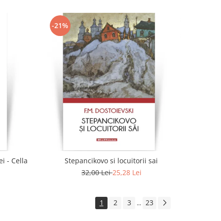
-21%
i - Cella
Stepancikovo si locuitorii sai
32,00 Lei
25,28 Lei
1
2
3
23
...