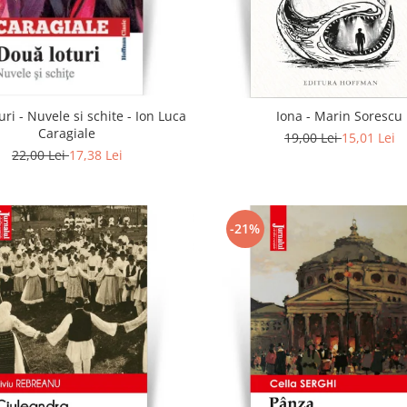
uri - Nuvele si schite - Ion Luca
Iona - Marin Sorescu
Caragiale
19,00 Lei
15,01 Lei
22,00 Lei
17,38 Lei
-21%