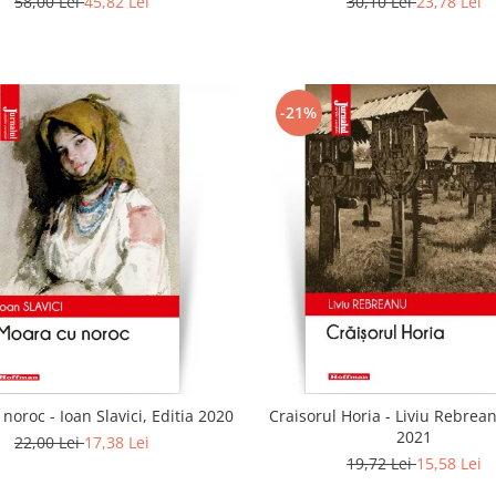
58,00 Lei
45,82 Lei
30,10 Lei
23,78 Lei
-21%
noroc - Ioan Slavici, Editia 2020
Craisorul Horia - Liviu Rebrean
2021
22,00 Lei
17,38 Lei
19,72 Lei
15,58 Lei