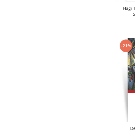
Hagi T
-21%
De