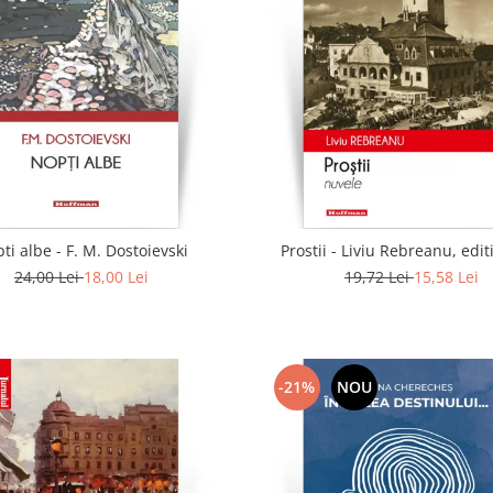
ti albe - F. M. Dostoievski
Prostii - Liviu Rebreanu, edit
24,00 Lei
18,00 Lei
19,72 Lei
15,58 Lei
-21%
NOU