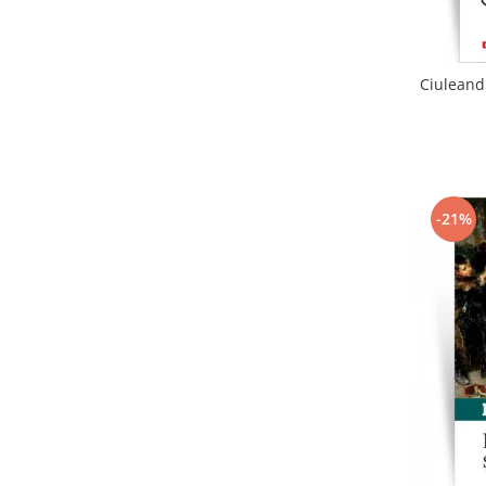
Ciuleandr
-21%