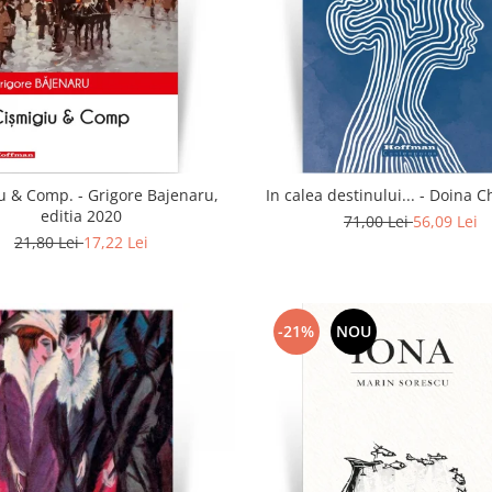
u & Comp. - Grigore Bajenaru,
In calea destinului..
editia 2020
71,00 Lei
56,09 Lei
21,80 Lei
17,22 Lei
-21%
NOU