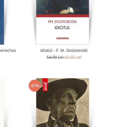
. - Doina Chereches
Idiotul - F. M. Dostoievski
54,00 Lei
42,66 Lei
-21%