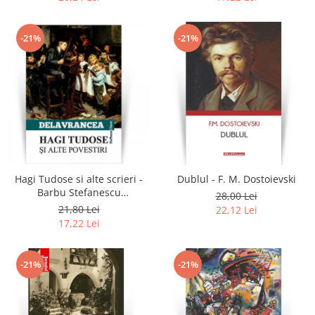
-21%
-21%
Hagi Tudose si alte scrieri -
Dublul - F. M. Dostoievski
Barbu Stefanescu
28,00 Lei
Delavrancea
21,80 Lei
22,12 Lei
17,22 Lei
-21%
-21%