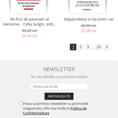
Pe firul de paianjen al
Stepancikovo si locuitorii sai
memoriei - Cella Serghi, editia
32,00 Lei
2020
33,22 Lei
25,28 Lei
26,24 Lei
1
2
3
23
...
NEWSLETTER
Nu rata ofertele si promotiile noastre
Vreau sa primesc newsletter cu promotiile
magazinului. Afla mai multe in
Politica de
Confidentialitate