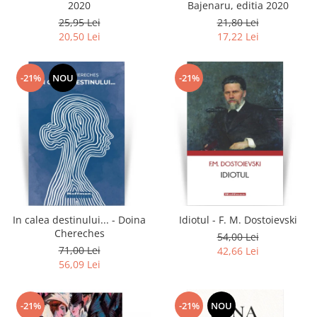
2020
Bajenaru, editia 2020
25,95 Lei
21,80 Lei
20,50 Lei
17,22 Lei
-21%
NOU
-21%
In calea destinului... - Doina
Idiotul - F. M. Dostoievski
Chereches
54,00 Lei
71,00 Lei
42,66 Lei
56,09 Lei
-21%
-21%
NOU