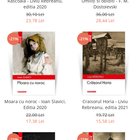
Rascoala - Liviu Rebreanu,
Umiliți si obiditi - F. M.
editia 2020
Dostoievski
30,10 Lei
36,00 Lei
23,78 Lei
28,44 Lei
-21%
-21%
Moara cu noroc - Ioan Slavici,
Craisorul Horia - Liviu
Editia 2020
Rebreanu, editia 2021
22,00 Lei
19,72 Lei
17,38 Lei
15,58 Lei
-21%
-21%