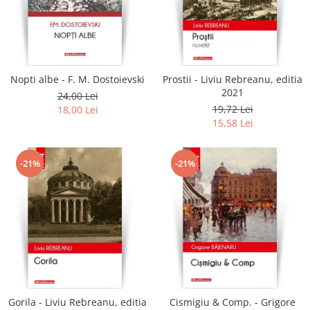
Literatura
Clasica
Contemporana
Moderna
Nopti albe - F. M. Dostoievski
Prostii - Liviu Rebreanu, editia
Romana
2021
24,00 Lei
Universala
19,72 Lei
18,00 Lei
Universala
15,58 Lei
Non-fictiune
Calatorii
-21%
-21%
Memorii
Publicistica / Reportaje / Interviuri
Stiinte umaniste
Istorie
Sociologie si filozofie
Gorila - Liviu Rebreanu, editia
Cismigiu & Comp. - Grigore