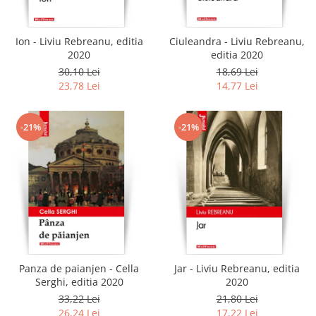
Ion - Liviu Rebreanu, editia
Ciuleandra - Liviu Rebreanu,
2020
editia 2020
30,10 Lei
18,69 Lei
23,78 Lei
14,77 Lei
-21%
-21%
Panza de paianjen - Cella
Jar - Liviu Rebreanu, editia
Serghi, editia 2020
2020
33,22 Lei
21,80 Lei
26,24 Lei
17,22 Lei