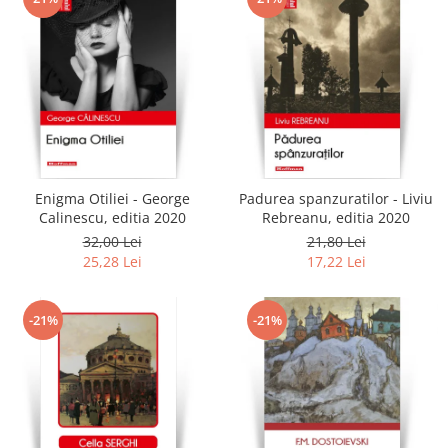
Enigma Otiliei - George
Padurea spanzuratilor - Liviu
Calinescu, editia 2020
Rebreanu, editia 2020
32,00 Lei
21,80 Lei
25,28 Lei
17,22 Lei
-21%
-21%