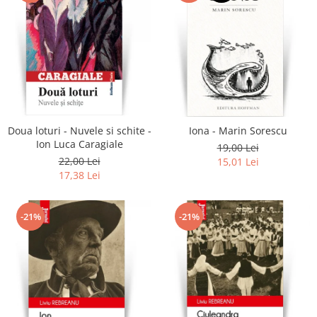
Doua loturi - Nuvele si schite -
Iona - Marin Sorescu
Ion Luca Caragiale
19,00 Lei
22,00 Lei
15,01 Lei
17,38 Lei
-21%
-21%