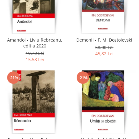
Amandoi - Liviu Rebreanu,
Demonii - F. M. Dostoievski
editia 2020
58,00 Lei
19,72 Lei
45,82 Lei
15,58 Lei
-21%
-21%