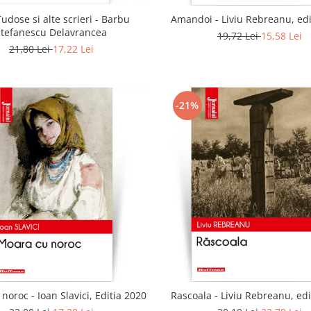
udose si alte scrieri - Barbu
Amandoi - Liviu Rebreanu, edi
Stefanescu Delavrancea
19,72 Lei
15,58 Lei
21,80 Lei
17,22 Lei
-21%
noroc - Ioan Slavici, Editia 2020
Rascoala - Liviu Rebreanu, edi