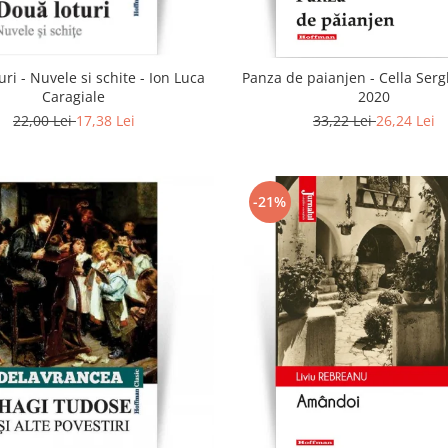
uri - Nuvele si schite - Ion Luca
Panza de paianjen - Cella Sergh
Caragiale
2020
22,00 Lei
17,38 Lei
33,22 Lei
26,24 Lei
-21%