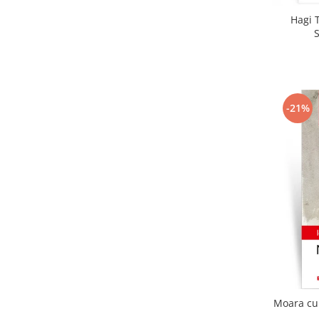
Hagi T
-21%
Moara cu 