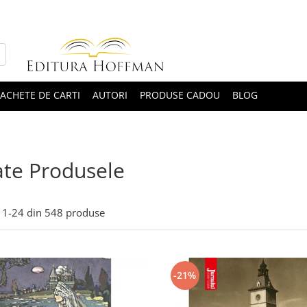
ACHETE DE CARTI
AUTORI
PRODUSE CADOU
BLOG
te Produsele
1-
24
din
548
produse
-21%