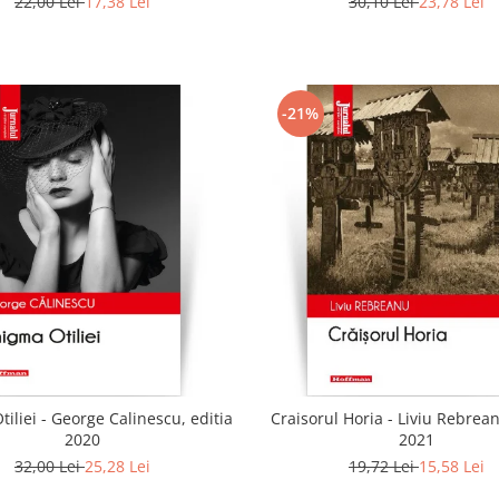
22,00 Lei
17,38 Lei
30,10 Lei
23,78 Lei
-21%
iliei - George Calinescu, editia
Craisorul Horia - Liviu Rebrean
2020
2021
32,00 Lei
25,28 Lei
19,72 Lei
15,58 Lei