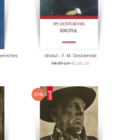
. - Doina Chereches
Idiotul - F. M. Dostoievski
54,00 Lei
42,66 Lei
-21%