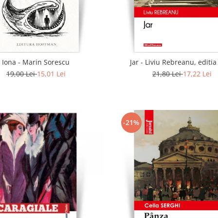
Iona - Marin Sorescu
Jar - Liviu Rebreanu, editi
19,00 Lei
15,01 Lei
21,80 Lei
17,22 Lei
-21%