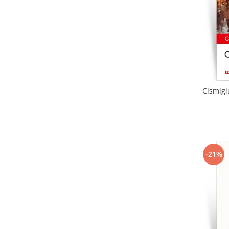
Cismigi
-21%