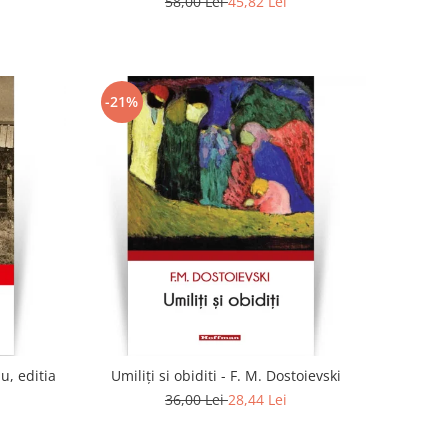
58,00 Lei
45,82 Lei
-21%
u, editia
Umiliți si obiditi - F. M. Dostoievski
36,00 Lei
28,44 Lei