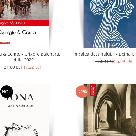
u & Comp. - Grigore Bajenaru,
In calea destinului..
editia 2020
71,00 Lei
56,09 Lei
21,80 Lei
17,22 Lei
NOU
-21%