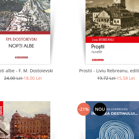
ti albe - F. M. Dostoievski
Prostii - Liviu Rebreanu, edit
24,00 Lei
18,00 Lei
19,72 Lei
15,58 Lei
-21%
NOU