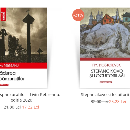
-21%
spanzuratilor - Liviu Rebreanu,
Stepancikovo si locuitorii
editia 2020
32,00 Lei
25,28 Lei
21,80 Lei
17,22 Lei