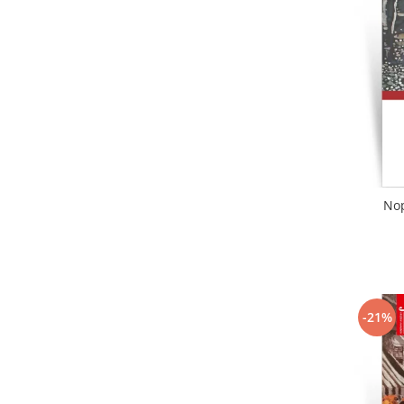
Literatura
Clasica
Contemporana
Moderna
Romana
Universala
Universala
Non-fictiune
Nop
Calatorii
Memorii
Publicistica / Reportaje / Interviuri
Stiinte umaniste
Istorie
-21%
Sociologie si filozofie