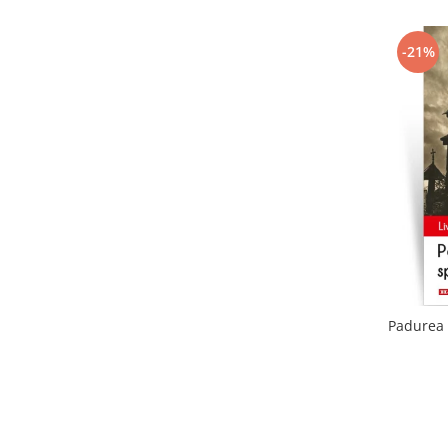
-21%
Padurea 