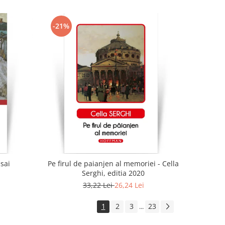
-21%
 sai
Pe firul de paianjen al memoriei - Cella
Serghi, editia 2020
33,22 Lei
26,24 Lei
1
2
3
23
...