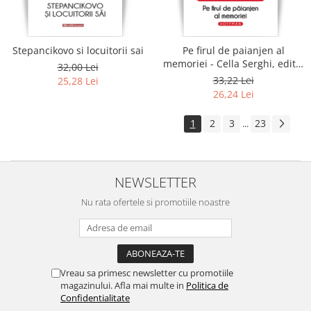
Stepancikovo si locuitorii sai
Pe firul de paianjen al
memoriei - Cella Serghi, editia
32,00 Lei
2020
33,22 Lei
25,28 Lei
26,24 Lei
1
2
3
23
...
NEWSLETTER
Nu rata ofertele si promotiile noastre
Vreau sa primesc newsletter cu promotiile
magazinului. Afla mai multe in
Politica de
Confidentialitate