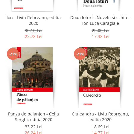
Ion - Liviu Rebreanu, editia
Doua loturi - Nuvele si schite -
2020
Ion Luca Caragiale
30,10 Lei
22,00 Lei
23,78 Lei
17,38 Lei
-21%
-21%
Panza de paianjen - Cella
Ciuleandra - Liviu Rebreanu,
Serghi, editia 2020
editia 2020
33,22 Lei
18,69 Lei
26,24 Lei
14,77 Lei