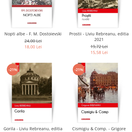
Literatura
Clasica
Contemporana
Moderna
Nopti albe - F. M. Dostoievski
Prostii - Liviu Rebreanu, editia
Romana
2021
24,00 Lei
Universala
19,72 Lei
18,00 Lei
Universala
15,58 Lei
Non-fictiune
Calatorii
-21%
-21%
Memorii
Publicistica / Reportaje / Interviuri
Stiinte umaniste
Istorie
Sociologie si filozofie
Gorila - Liviu Rebreanu, editia
Cismigiu & Comp. - Grigore