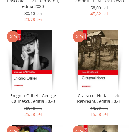
Rascoala - Liviu Rebreanu,
Demonii - F. M. Dostoievski
editia 2020
58,00 Lei
30,10 Lei
45,82 Lei
23,78 Lei
-21%
-21%
Enigma Otiliei - George
Craisorul Horia - Liviu
Calinescu, editia 2020
Rebreanu, editia 2021
32,00 Lei
19,72 Lei
25,28 Lei
15,58 Lei
-21%
-21%