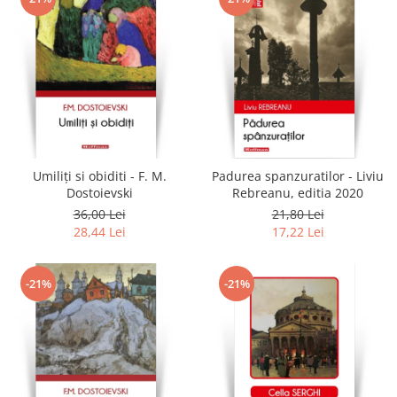
Umiliți si obiditi - F. M.
Padurea spanzuratilor - Liviu
Dostoievski
Rebreanu, editia 2020
36,00 Lei
21,80 Lei
28,44 Lei
17,22 Lei
-21%
-21%