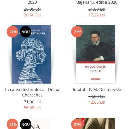
2020
Bajenaru, editia 2020
25,95 Lei
21,80 Lei
20,50 Lei
17,22 Lei
-21%
NOU
-21%
In calea destinului... - Doina
Idiotul - F. M. Dostoievski
Chereches
54,00 Lei
71,00 Lei
42,66 Lei
56,09 Lei
-21%
NOU
-21%