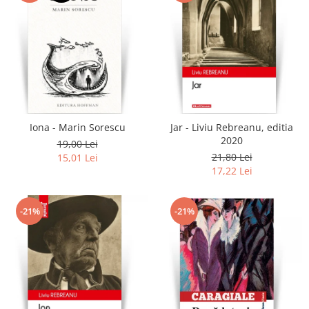
Iona - Marin Sorescu
Jar - Liviu Rebreanu, editia
2020
19,00 Lei
21,80 Lei
15,01 Lei
17,22 Lei
-21%
-21%