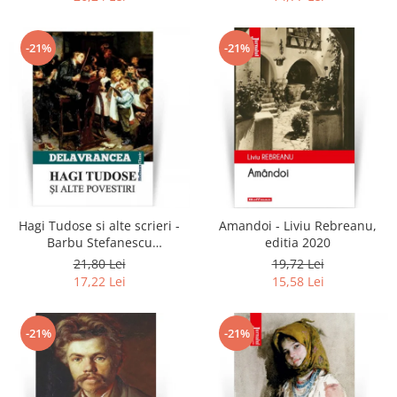
-21%
-21%
Hagi Tudose si alte scrieri -
Amandoi - Liviu Rebreanu,
Barbu Stefanescu
editia 2020
Delavrancea
21,80 Lei
19,72 Lei
17,22 Lei
15,58 Lei
-21%
-21%