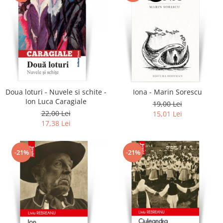
Doua loturi - Nuvele si schite -
Iona - Marin Sorescu
Ion Luca Caragiale
19,00 Lei
22,00 Lei
15,01 Lei
17,38 Lei
-21%
-21%