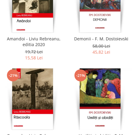
Amandoi - Liviu Rebreanu,
Demonii - F. M. Dostoievski
editia 2020
58,00 Lei
19,72 Lei
45,82 Lei
15,58 Lei
-21%
-21%