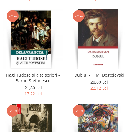
-21%
-21%
Hagi Tudose si alte scrieri -
Dublul - F. M. Dostoievski
Barbu Stefanescu
28,00 Lei
Delavrancea
21,80 Lei
22,12 Lei
17,22 Lei
-21%
-21%