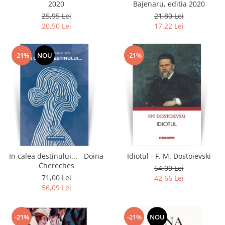
2020
Bajenaru, editia 2020
25,95 Lei
21,80 Lei
20,50 Lei
17,22 Lei
-21%
NOU
-21%
In calea destinului... - Doina
Idiotul - F. M. Dostoievski
Chereches
54,00 Lei
71,00 Lei
42,66 Lei
56,09 Lei
-21%
-21%
NOU