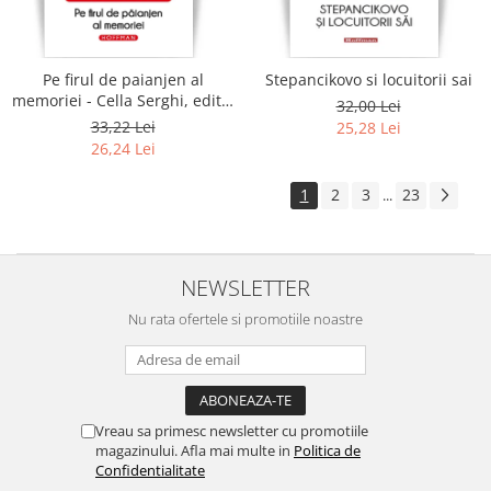
Pe firul de paianjen al
Stepancikovo si locuitorii sai
memoriei - Cella Serghi, editia
32,00 Lei
2020
33,22 Lei
25,28 Lei
26,24 Lei
1
2
3
23
...
NEWSLETTER
Nu rata ofertele si promotiile noastre
Vreau sa primesc newsletter cu promotiile
magazinului. Afla mai multe in
Politica de
Confidentialitate