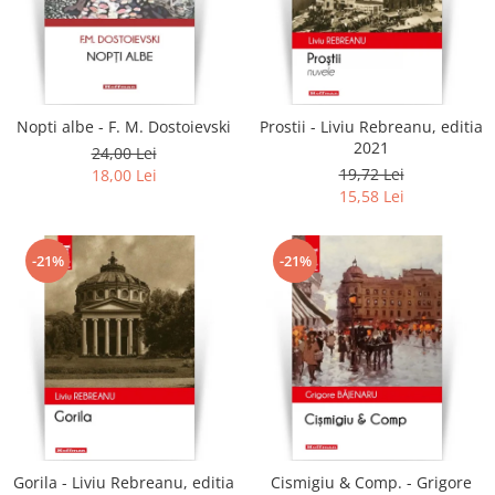
Literatura
Clasica
Contemporana
Moderna
Nopti albe - F. M. Dostoievski
Prostii - Liviu Rebreanu, editia
Romana
2021
24,00 Lei
Universala
19,72 Lei
18,00 Lei
Universala
15,58 Lei
Non-fictiune
Calatorii
-21%
-21%
Memorii
Publicistica / Reportaje / Interviuri
Stiinte umaniste
Istorie
Sociologie si filozofie
Gorila - Liviu Rebreanu, editia
Cismigiu & Comp. - Grigore