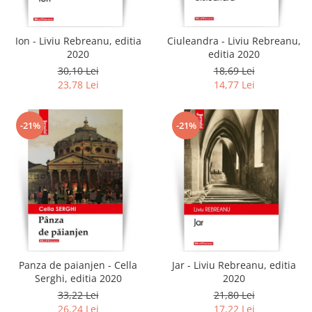
Ion - Liviu Rebreanu, editia
Ciuleandra - Liviu Rebreanu,
2020
editia 2020
30,10 Lei
18,69 Lei
23,78 Lei
14,77 Lei
-21%
-21%
Panza de paianjen - Cella
Jar - Liviu Rebreanu, editia
Serghi, editia 2020
2020
33,22 Lei
21,80 Lei
26,24 Lei
17,22 Lei