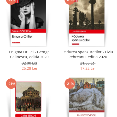
Enigma Otiliei - George
Padurea spanzuratilor - Liviu
Calinescu, editia 2020
Rebreanu, editia 2020
32,00 Lei
21,80 Lei
25,28 Lei
17,22 Lei
-21%
-21%