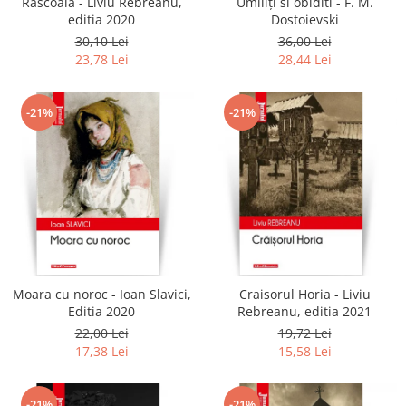
Rascoala - Liviu Rebreanu,
Umiliți si obiditi - F. M.
editia 2020
Dostoievski
30,10 Lei
36,00 Lei
23,78 Lei
28,44 Lei
-21%
-21%
Moara cu noroc - Ioan Slavici,
Craisorul Horia - Liviu
Editia 2020
Rebreanu, editia 2021
22,00 Lei
19,72 Lei
17,38 Lei
15,58 Lei
-21%
-21%