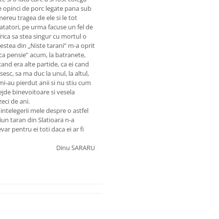
e opinci de porc legate pana sub
ereu tragea de ele si le tot
vatatori, pe urma facuse un fel de
 frica sa stea singur cu mortul o
estea din „Niste tarani” m-a oprit
ca pensie” acum, la batranete,
cand era alte partide, ca ei cand
sc, sa ma duc la unul, la altul,
mi-au pierdut anii si nu stiu cum
dejde binevoitoare si vesela
zeci de ani.
intelegerii mele despre o astfel
iun taran din Slatioara n-a
var pentru ei toti daca ei ar fi
Dinu SARARU