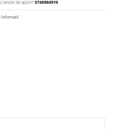
Ai nevoie de ajutor?
0740984910
informatii