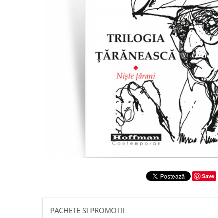
Literatura
Clasica
Contemporana
Moderna
Romana
Universala
Universala
Non-fictiune
Calatorii
Memorii
Publicistica / Reportaje / Interviuri
Stiinte umaniste
Istorie
Save
Sociologie si filozofie
PACHETE SI PROMOTII