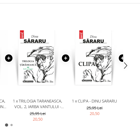
CA,
1 x TRILOGIA TARANEASCA,
1 x CLIPA - DINU SARARU
1 
DINU
VOL. 2, IARBA VANTULUI -
REV
25,95 Lei
DINU SARARU
SPERA
25,95 Lei
20,50
20,50