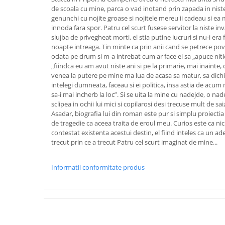
de scoala cu mine, parca o vad inotand prin zapada in nist
genunchi cu nojite groase si nojitele mereu ii cadeau si ea m
innoda fara spor. Patru cel scurt fusese servitor la niste in
slujba de privegheat morti, el stia putine lucruri si nu-i era
noapte intreaga. Tin minte ca prin anii cand se petrece pov
odata pe drum si m-a intrebat cum ar face el sa „apuce niti
„fiindca eu am avut niste ani si pe la primarie, mai inainte, 
venea la putere pe mine ma lua de acasa sa matur, sa dichise
intelegi dumneata, faceau si ei politica, insa astia de acum 
sa-i mai incherb la loc”. Si se uita la mine cu nadejde, o na
sclipea in ochii lui mici si copilarosi desi trecuse mult de sai
Asadar, biografia lui din roman este pur si simplu proiectia 
de tragedie ca aceea traita de eroul meu. Curios este ca nic
contestat existenta acestui destin, el fiind inteles ca un ade
trecut prin ce a trecut Patru cel scurt imaginat de mine...
Informatii conformitate produs