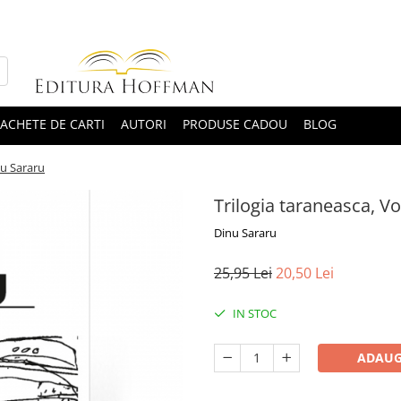
ACHETE DE CARTI
AUTORI
PRODUSE CADOU
BLOG
inu Sararu
Trilogia taraneasca, Vol
Dinu Sararu
25,95 Lei
20,50 Lei
IN STOC
ADAUG