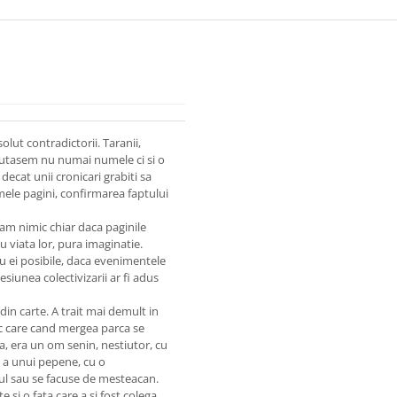
olut contradictorii. Taranii,
umutasem nu numai numele ci si o
 decat unii cronicari grabiti sa
mele pagini, confirmarea faptului
am nimic chiar daca paginile
u viata lor, pura imaginatie.
ru ei posibile, daca evenimentele
esiunea colectivizarii ar fi adus
 din carte. A trait mai demult in
c care cand mergea parca se
a, era un om senin, nestiutor, cu
a a unui pepene, cu o
rul sau se facuse de mesteacan.
 si o fata care a si fost colega