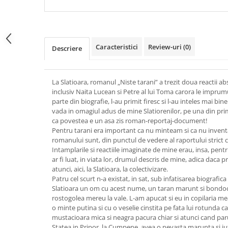
Caracteristici
Review-uri
(0)
Descriere
La Slatioara, romanul „Niste tarani” a trezit doua reactii abs
inclusiv Naita Lucean si Petre al lui Toma carora le impr
parte din biografie, l-au primit firesc si l-au inteles mai bine
vada in omagiul adus de mine Slatiorenilor, pe una din pri
ca povestea e un asa zis roman-reportaj-document!
Pentru tarani era important ca nu minteam si ca nu invent
romanului sunt, din punctul de vedere al raportului strict c
Intamplarile si reactiile imaginate de mine erau, insa, pent
ar fi luat, in viata lor, drumul descris de mine, adica daca pr
atunci, aici, la Slatioara, la colectivizare.
Patru cel scurt n-a existat, in sat, sub infatisarea biografica
Slatioara un om cu acest nume, un taran marunt si bondo
rostogolea mereu la vale. L-am apucat si eu in copilaria me
o minte putina si cu o veselie cinstita pe fata lui rotunda c
mustacioara mica si neagra pacura chiar si atunci cand pa
Statea in Pripor, la Cumpene, avea o nevasta marunta si iute