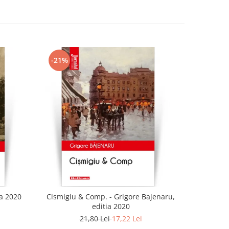
-21%
-21%
ia 2020
Cismigiu & Comp. - Grigore Bajenaru,
editia 2020
21,80 Lei
17,22 Lei