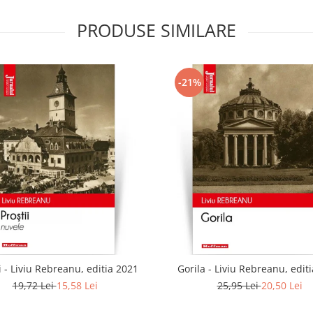
PRODUSE SIMILARE
-21%
i - Liviu Rebreanu, editia 2021
Gorila - Liviu Rebreanu, edit
19,72 Lei
15,58 Lei
25,95 Lei
20,50 Lei