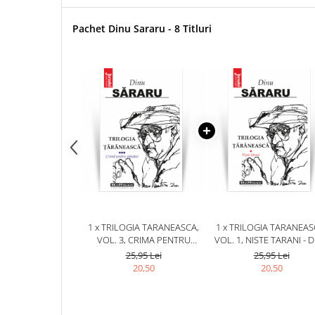
Pachet Dinu Sararu - 8 Titluri
1 x TRILOGIA TARANEASCA,
1 x TRILOGIA TARANEAS
VOL. 3, CRIMA PENTRU
VOL. 1, NISTE TARANI - 
PAMANT - DINU SARARU
SARARU
25,95 Lei
25,95 Lei
20,50
20,50