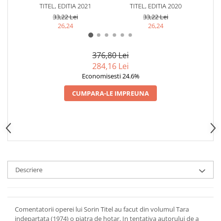
TITEL, EDITIA 2021
TITEL, EDITIA 2020
SOR
33,22 Lei
33,22 Lei
26,24
26,24
376,80 Lei
284,16 Lei
Economisesti 24.6%
CUMPARA-LE IMPREUNA
Descriere
Comentatorii operei lui Sorin Titel au facut din volumul Tara
indepartata (1974) o piatra de hotar. In tentativa autorului de a