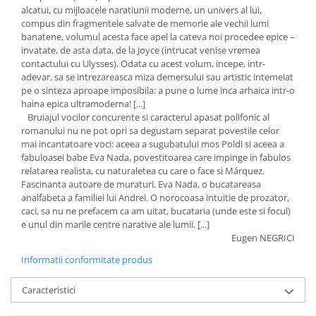
alcatui, cu mijloacele naratiunii moderne, un univers al lui,
compus din fragmentele salvate de memorie ale vechii lumi
banatene, volumul acesta face apel la cateva noi procedee epice –
invatate, de asta data, de la Joyce (intrucat venise vremea
contactului cu Ulysses). Odata cu acest volum, incepe, intr-
adevar, sa se intrezareasca miza demersului sau artistic intemeiat
pe o sinteza aproape imposibila: a pune o lume inca arhaica intr-o
haina epica ultramoderna! [...]
Bruiajul vocilor concurente si caracterul apasat polifonic al
romanului nu ne pot opri sa degustam separat povestile celor
mai incantatoare voci: aceea a sugubatului mos Poldi si aceea a
fabuloasei babe Eva Nada, povestitoarea care impinge in fabulos
relatarea realista, cu naturaletea cu care o face si Márquez.
Fascinanta autoare de muraturi, Eva Nada, o bucatareasa
analfabeta a familiei lui Andrei. O norocoasa intuitie de prozator,
caci, sa nu ne prefacem ca am uitat, bucataria (unde este si focul)
e unul din marile centre narative ale lumii. [...]
Eugen NEGRICI
Informatii conformitate produs
Caracteristici