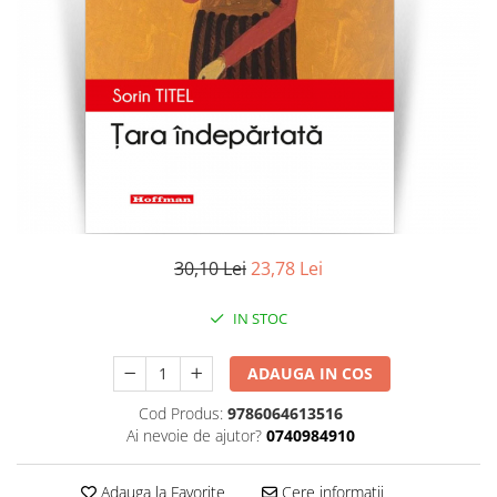
Literatura
Clasica
Contemporana
Moderna
Romana
Universala
Universala
Non-fictiune
Calatorii
30,10 Lei
23,78 Lei
Memorii
Publicistica / Reportaje / Interviuri
IN STOC
Stiinte umaniste
ADAUGA IN COS
Istorie
Sociologie si filozofie
Cod Produs:
9786064613516
Ai nevoie de ajutor?
0740984910
Adauga la Favorite
Cere informatii