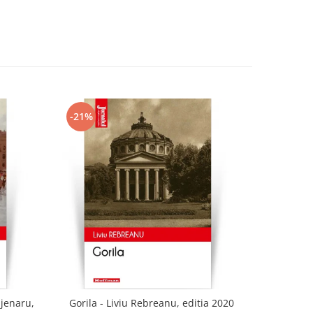
-21%
-21%
ajenaru,
Gorila - Liviu Rebreanu, editia 2020