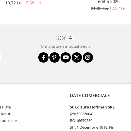
editia 2020
19,72 Lei
15,58 Lei
21,80 Lei
17,22 Lei
SOCIAL
Urmareste-ne in social media
DATE COMERCIALE
 Plata
SC Editura Hoffman SRL
e Retur
J28/503/2004
Produselor
RO 16659580
Str. 1 Decembrie 1918, Nr