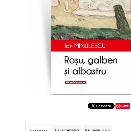
Literatura
Clasica
Contemporana
Moderna
Romana
Universala
Universala
Non-fictiune
Calatorii
Memorii
Publicistica / Reportaje / Interviuri
Stiinte umaniste
Istorie
Save
Sociologie si filozofie
Caracteristici
Review-uri
(0)