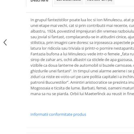
Descriere
In grupul fantezistilor poate lua loc si Ion Minulescu, atat 
unei etape mai vechi, cat si prin contributii mai recente, 
albastru, 1924, povestind imprejurari din vremea razboiul
sau jovial si fantast, complacandu-se in atitudini cinice, aj
stilistica, prin imagini care doresc sa injoseasca aspectele p
latura lor ridicola sau triviala si printr-o pornire nestapani
Fantazia bufona a lui Minulescu vede intr-o femeie „fata r
sirop de zahar ars, ochii albastri ca sticlele de apa gazoasa, 
vizibile ca doua lanterne de automobil si buzele carnoase, 
ghizdurile unei fantani”. In timpul unei alarme aeriene i se pa
ziduri ca niste ex-voto-uri pe care politia capitalei i-a inchin
patronii Bucurestilor”. Amintiri aristocratice se prezinta ima
Mogosoaia e ticsita de lume. Barbati, femei, oameni maturi 
mana sa nu se piarda. Orbii lui Maeterlinck au reusit in fine
Informatii conformitate produs