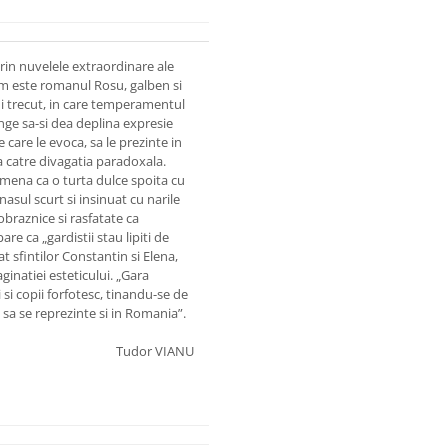
prin nuvelele extraordinare ale
cum este romanul Rosu, galben si
ui trecut, in care temperamentul
unge sa-si dea deplina expresie
e care le evoca, sa le prezinte in
ta catre divagatia paradoxala.
umena ca o turta dulce spoita cu
nasul scurt si insinuat cu narile
obraznice si rasfatate ca
re ca „gardistii stau lipiti de
at sfintilor Constantin si Elena,
ginatiei esteticului. „Gara
si copii forfotesc, tinandu-se de
 sa se reprezinte si in Romania”.
Tudor VIANU