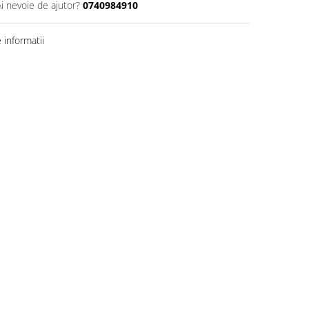
Ai nevoie de ajutor?
0740984910
informatii