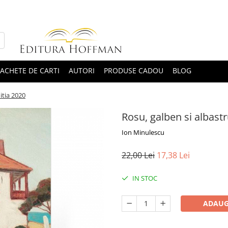
ACHETE DE CARTI
AUTORI
PRODUSE CADOU
BLOG
itia 2020
Rosu, galben si albastr
Ion Minulescu
22,00 Lei
17,38 Lei
IN STOC
ADAUG