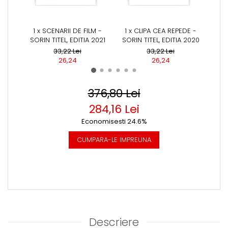
1 x SCENARII DE FILM -
1 x CLIPA CEA REPEDE -
1 x N
SORIN TITEL, EDITIA 2021
SORIN TITEL, EDITIA 2020
SORI
33,22 Lei
33,22 Lei
26,24
26,24
376,80 Lei
284,16 Lei
Economisesti 24.6%
CUMPARA-LE IMPREUNA
Descriere