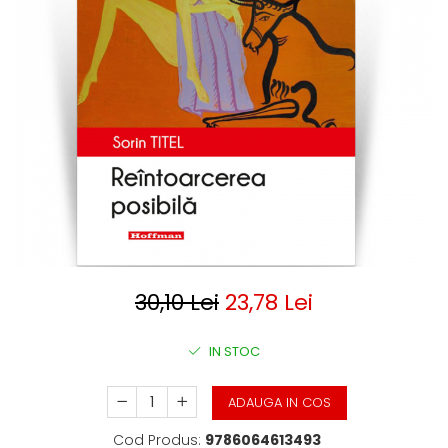
Clasica
Contemporana
Moderna
Romana
Universala
Universala
Non-fictiune
Calatorii
Memorii
Publicistica / Reportaje / Interviuri
Stiinte umaniste
Istorie
30,10 Lei
23,78 Lei
Sociologie si filozofie
IN STOC
ADAUGA IN COS
Cod Produs:
9786064613493