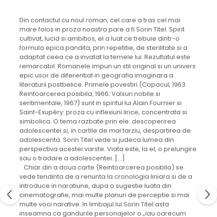
Din contactul cu noul roman, cel care a tras cel mai
mare folos in proza noastra pare a fi Sorin Titel. Spirit
cultivat, lucid si ambitios, el a luat ce trebuie dintr-o
formula epica pandita, prin repetitie, de sterilitate si a
adaptat ceea ce a invatat la temele lui. Rezultatul este
remarcabil. Romanele impun un stil original si un univers
epic usor de diferentiat in geografia imaginara a
literaturii postbelice. Primele povestiri (Copacul, 1963
Reintoarcerea posibila, 1966; Valsuri nobile si
sentimentale, 1967) sunt in spiritul lui Alain Fournier si
Saint-Exupéry: proza cu inflexiuni lirice, concentrata si
simbolica. O tema razbate prin ele: descoperirea
adolescentei si, in cartile de mai tarziu, despartirea de
adolescenta. Sorin Titel vede si judeca lumea din
perspectiva acestei varste. Viata este, la el, o prelungire
sau o tradare a adolescentei. [...]
Chiar din a doua carte (Reintoarcerea posibila) se
vede tendinta de a renunta la cronologia liniara si de a
introduce in naratiune, dupa o sugestie luata din
cinematografie, mai multe planuri de perceptie si mai
multe voci narative. In limbajul lui Sorin Titel asta
inseamna ca gandurile personajelor o „iau oarecum