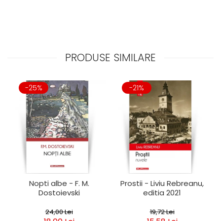
PRODUSE SIMILARE
-25%
-21%
Nopti albe - F. M.
Prostii - Liviu Rebreanu,
Dostoievski
editia 2021
24,00 Lei
19,72 Lei