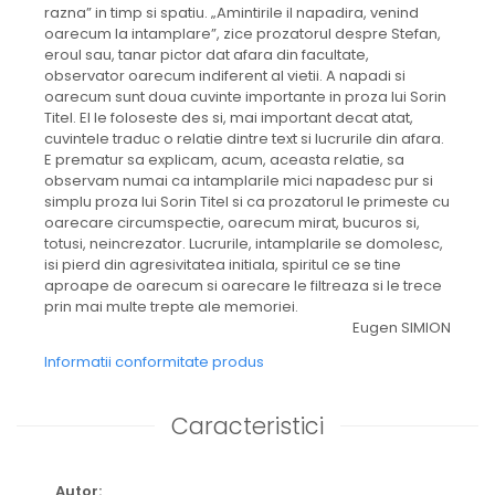
razna” in timp si spatiu. „Amintirile il napadira, venind
oarecum la intamplare”, zice prozatorul despre Stefan,
eroul sau, tanar pictor dat afara din facultate,
observator oarecum indiferent al vietii. A napadi si
oarecum sunt doua cuvinte importante in proza lui Sorin
Titel. El le foloseste des si, mai important decat atat,
cuvintele traduc o relatie dintre text si lucrurile din afara.
E prematur sa explicam, acum, aceasta relatie, sa
observam numai ca intamplarile mici napadesc pur si
simplu proza lui Sorin Titel si ca prozatorul le primeste cu
oarecare circumspectie, oarecum mirat, bucuros si,
totusi, neincrezator. Lucrurile, intamplarile se domolesc,
isi pierd din agresivitatea initiala, spiritul ce se tine
aproape de oarecum si oarecare le filtreaza si le trece
prin mai multe trepte ale memoriei.
Eugen SIMION
Informatii conformitate produs
Caracteristici
Autor: