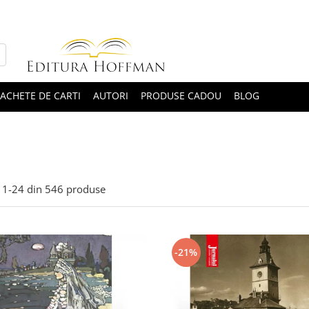
ACHETE DE CARTI
AUTORI
PRODUSE CADOU
BLOG
1-
24
din
546
produse
-21%