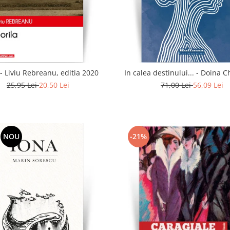
 - Liviu Rebreanu, editia 2020
In calea destinului..
25,95 Lei
20,50 Lei
71,00 Lei
56,09 Lei
NOU
-21%