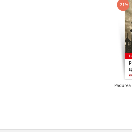
-21%
Padurea 