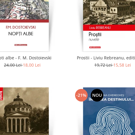
ti albe - F. M. Dostoievski
Prostii - Liviu Rebreanu, edit
24,00 Lei
18,00 Lei
19,72 Lei
15,58 Lei
-21%
NOU