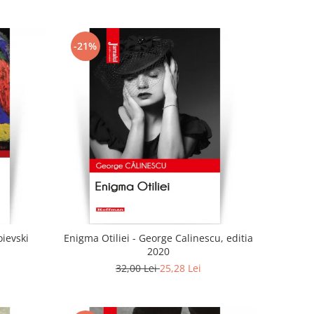
-21%
oievski
Enigma Otiliei - George Calinescu, editia
2020
32,00 Lei
25,28 Lei