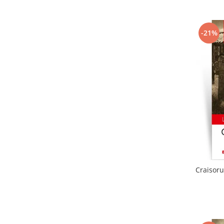
-21%
Craisoru