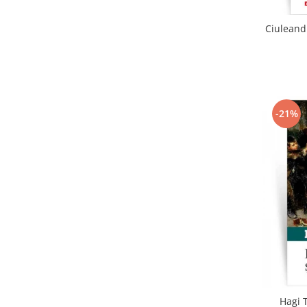
Ciuleandr
-21%
Hagi T