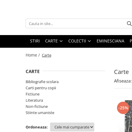
Carte
Colectii
Bibliografie scolara
Biblioteca Hoffman
Carti pentru copii
Hoffman Clasic
STIRI
CARTE
COLECTII
EMINESCIANA
P
Povesti si povestiri
Hoffman Contemporan
Home /
Carte
Fictiune
Hoffman Educational
Artele spectacolului
Hoffman Esential XX
Carte
CARTE
Biografii
Jurnalul cartilor esentiale
Afiseaza:
Bibliografie scolara
Epigrame
Povestile Hoffman
Carti pentru copii
Eseu
Fictiune
Scena Hoffman
Poezie
Literatura
Proza scurta
Non-fictiune
-25%
Roman
Stiinte umaniste
Satira, umor
Ordoneaza:
Teatru