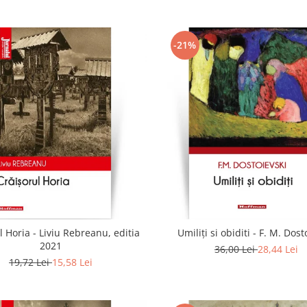
-21%
l Horia - Liviu Rebreanu, editia
Umiliți si obiditi - F. M. Dost
2021
36,00 Lei
28,44 Lei
19,72 Lei
15,58 Lei