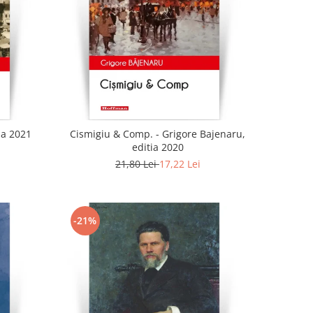
ia 2021
Cismigiu & Comp. - Grigore Bajenaru,
editia 2020
21,80 Lei
17,22 Lei
-21%