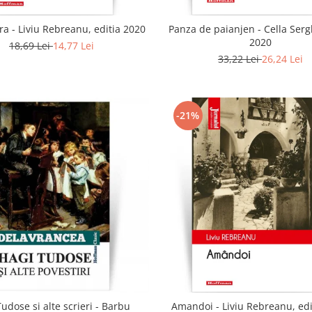
a - Liviu Rebreanu, editia 2020
Panza de paianjen - Cella Sergh
2020
18,69 Lei
14,77 Lei
33,22 Lei
26,24 Lei
-21%
udose si alte scrieri - Barbu
Amandoi - Liviu Rebreanu, edi