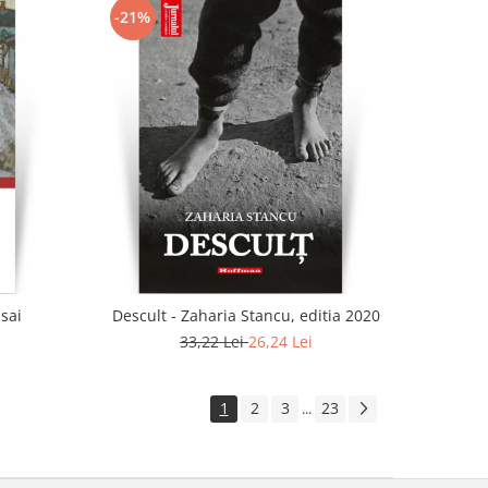
-21%
 sai
Descult - Zaharia Stancu, editia 2020
33,22 Lei
26,24 Lei
1
2
3
23
...