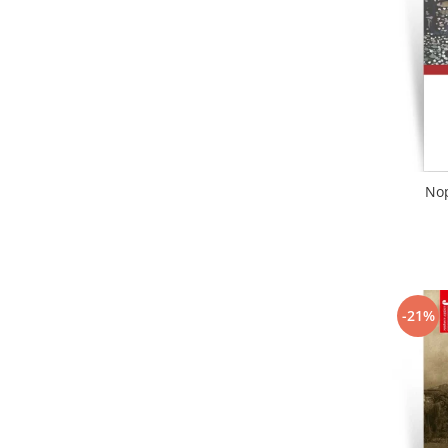
Literatura
Clasica
Contemporana
Moderna
Romana
Universala
Universala
Nop
Non-fictiune
Calatorii
Memorii
Publicistica / Reportaje / Interviuri
Stiinte umaniste
-21%
Istorie
Sociologie si filozofie