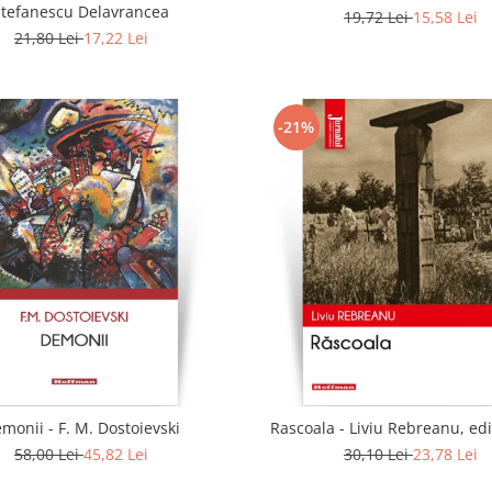
Stefanescu Delavrancea
19,72 Lei
15,58 Lei
21,80 Lei
17,22 Lei
-21%
monii - F. M. Dostoievski
Rascoala - Liviu Rebreanu, edi
58,00 Lei
45,82 Lei
30,10 Lei
23,78 Lei