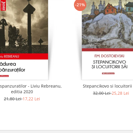
-21%
spanzuratilor - Liviu Rebreanu,
Stepancikovo si locuitorii
editia 2020
32,00 Lei
25,28 Lei
21,80 Lei
17,22 Lei