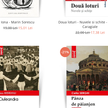
Iona - Marin Sorescu
Doua loturi - Nuvele si schite -
Caragiale
19,00 Lei
15,01 Lei
22,00 Lei
17,38 Lei
-21%