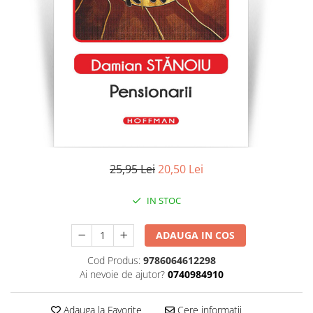
Literatura
Clasica
Contemporana
Moderna
Romana
Universala
Universala
Non-fictiune
Calatorii
25,95 Lei
20,50 Lei
Memorii
Publicistica / Reportaje / Interviuri
IN STOC
Stiinte umaniste
ADAUGA IN COS
Istorie
Sociologie si filozofie
Cod Produs:
9786064612298
Ai nevoie de ajutor?
0740984910
Adauga la Favorite
Cere informatii