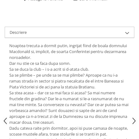
Descriere
Noaptea trecuta a dormit putin, ingrijat fiind de boala domnului
Macdonald si, implicit, de soarta Conferintei pentru dezarmarea
noroadelor.
Dar nu stie ce sa faca dupa somn.
Sa se duca la club – i s-a acrit si d-atata club.
Sa se plimbe – pe unde sa se mai plimbe? Aproape ca nu i-a
ramas strada in sector si piatra necalcata de el intre Baneasa si
Piata Victoriei si de aci pana la statuia Bratianu.
Sa stea acasa – dar ce sa mai faca si acasa? Sa mai numere
fructele din gradina? Dar le-a numarat si le-a rasnumarat de nu
mai tine minte. Sa converseze cu nevasta? Dar ce-ar putea sa mai
vorbeasca amandoi? Sunt douazeci si sapte de ani de cand
aproape ca n-a trecut zi de la Dumnezeu sa nu discute impreuna
macar doua, trei ceasuri.
Dadu cateva raite prin dormitor, apoi isi puse camasa de noapte,
scoase mustele afara, trase stolurile si se tranti in pat.