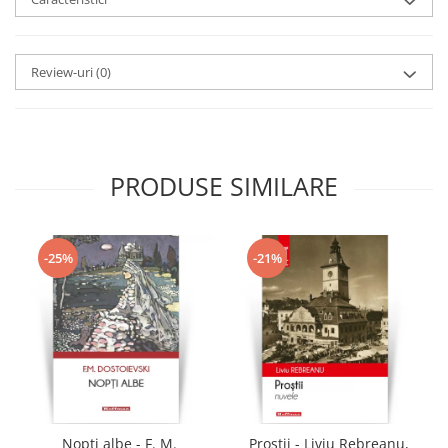
Review-uri
(0)
PRODUSE SIMILARE
-25%
-21%
Nopti albe - F. M.
Prostii - Liviu Rebreanu,