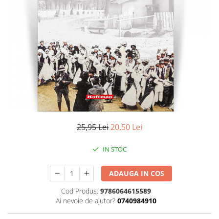
Literatura
Clasica
Contemporana
Moderna
Romana
Universala
Universala
Non-fictiune
Calatorii
Memorii
25,95 Lei
20,50 Lei
Publicistica / Reportaje / Interviuri
IN STOC
Stiinte umaniste
Istorie
ADAUGA IN COS
Sociologie si filozofie
Cod Produs:
9786064615589
Ai nevoie de ajutor?
0740984910