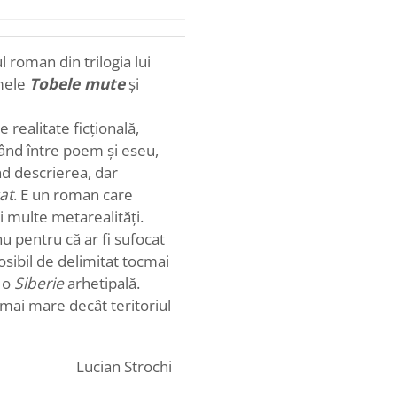
 roman din trilogia lui
umele
Tobele mute
și
 realitate ficțională,
ând între poem și eseu,
d descrierea, dar
at
. E un roman care
i multe metarealități.
u pentru că ar fi sufocat
osibil de delimitat tocmai
, o
Siberie
arhetipală.
 mai mare decât teritoriul
Lucian Strochi