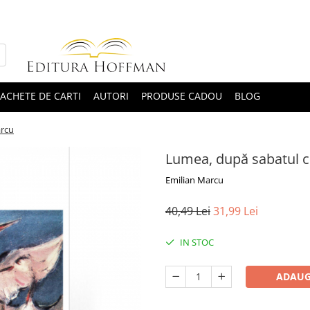
ACHETE DE CARTI
AUTORI
PRODUSE CADOU
BLOG
arcu
Lumea, după sabatul c
Emilian Marcu
40,49 Lei
31,99 Lei
IN STOC
ADAUG