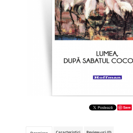
Literatura
Clasica
Contemporana
Moderna
Romana
Universala
Universala
Non-fictiune
Calatorii
Memorii
Publicistica / Reportaje / Interviuri
Stiinte umaniste
Istorie
Save
Sociologie si filozofie
Caracteristici
Review-uri
(0)