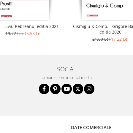
i - Liviu Rebreanu, editia 2021
Cismigiu & Comp. - Grigore B
editia 2020
19,72 Lei
15,58 Lei
21,80 Lei
17,22 Lei
SOCIAL
Urmareste-ne in social media
DATE COMERCIALE