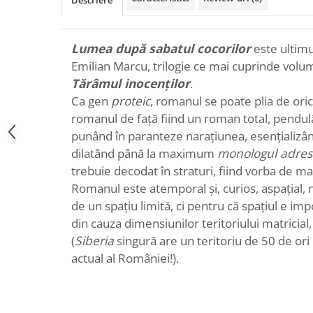
Descriere
Lumea după sabatul cocorilor
este ultimul
Emilian Marcu, trilogie ce mai cuprinde vol
Tărâmul inocenților
.
Ca gen
proteic
, romanul se poate plia de orice
romanul de față fiind un roman total, pendul
punând în paranteze narațiunea, esențializân
dilatând până la maximum
monologul adres
trebuie decodat în straturi, fiind vorba de ma
Romanul este atemporal și, curios, aspațial, n
de un spațiu limită, ci pentru că spațiul e imp
din cauza dimensiunilor teritoriului matricial
(
Siberia
singură are un teritoriu de 50 de ori
actual al României!).