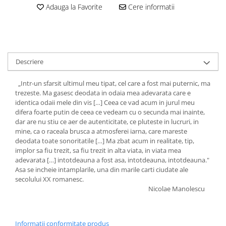
Adauga la Favorite
Cere informatii
Descriere
„Intr-un sfarsit ultimul meu tipat, cel care a fost mai puternic, ma
trezeste. Ma gasesc deodata in odaia mea adevarata care e
identica odaii mele din vis […] Ceea ce vad acum in jurul meu
difera foarte putin de ceea ce vedeam cu o secunda mai inainte,
dar are nu stiu ce aer de autenticitate, ce pluteste in lucruri, in
mine, ca o raceala brusca a atmosferei iarna, care mareste
deodata toate sonoritatile […] Ma zbat acum in realitate, tip,
implor sa fiu trezit, sa fiu trezit in alta viata, in viata mea
adevarata […] intotdeauna a fost asa, intotdeauna, intotdeauna."
Asa se incheie intamplarile, una din marile carti ciudate ale
secolului XX romanesc.
Nicolae Manolescu
Informatii conformitate produs