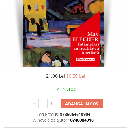
Literatura
Clasica
Contemporana
Moderna
Romana
Universala
Universala
Non-fictiune
Calatorii
Memorii
21,00 Lei
16,59 Lei
Publicistica / Reportaje / Interviuri
IN STOC
Stiinte umaniste
Istorie
ADAUGA IN COS
Sociologie si filozofie
Cod Produs:
9786064610904
Ai nevoie de ajutor?
0740984910