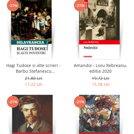
-21%
-21%
Hagi Tudose si alte scrieri -
Amandoi - Liviu Rebreanu,
Barbu Stefanescu
editia 2020
Delavrancea
21,80 Lei
19,72 Lei
17,22 Lei
15,58 Lei
-21%
-21%