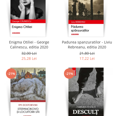
Enigma Otiliei - George
Padurea spanzuratilor - Liviu
Calinescu, editia 2020
Rebreanu, editia 2020
32,00 Lei
21,80 Lei
25,28 Lei
17,22 Lei
-21%
-21%