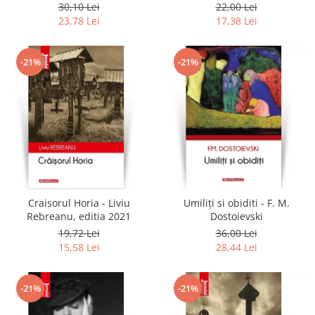
30,10 Lei
22,00 Lei
23,78 Lei
17,38 Lei
-21%
-21%
Craisorul Horia - Liviu
Umiliți si obiditi - F. M.
Rebreanu, editia 2021
Dostoievski
19,72 Lei
36,00 Lei
15,58 Lei
28,44 Lei
-21%
-21%