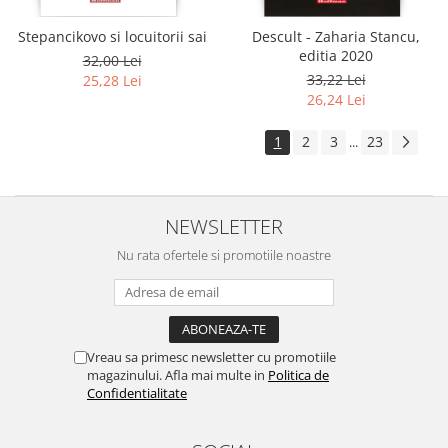
Stepancikovo si locuitorii sai
Descult - Zaharia Stancu,
editia 2020
32,00 Lei
33,22 Lei
25,28 Lei
26,24 Lei
1
2
3
23
...
NEWSLETTER
Nu rata ofertele si promotiile noastre
Vreau sa primesc newsletter cu promotiile
magazinului. Afla mai multe in
Politica de
Confidentialitate