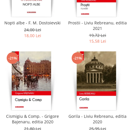
Literatura
Clasica
Contemporana
Nopti albe - F. M. Dostoievski
Prostii - Liviu Rebreanu, editia
Moderna
2021
24,00 Lei
Romana
19,72 Lei
18,00 Lei
15,58 Lei
Universala
Universala
Non-fictiune
-21%
-21%
Calatorii
Memorii
Publicistica / Reportaje / Interviuri
Stiinte umaniste
Istorie
Sociologie si filozofie
Cismigiu & Comp. - Grigore
Gorila - Liviu Rebreanu, editia
Bajenaru, editia 2020
2020
21,80 Lei
25,95 Lei