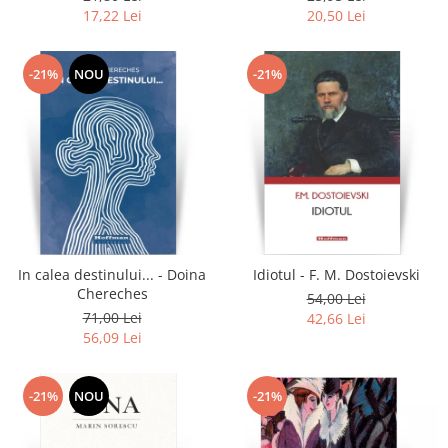
17,22 Lei
20,50 Lei
-21%
NOU
-21%
In calea destinului... - Doina
Idiotul - F. M. Dostoievski
Chereches
54,00 Lei
71,00 Lei
42,66 Lei
56,09 Lei
-21%
NOU
-21%