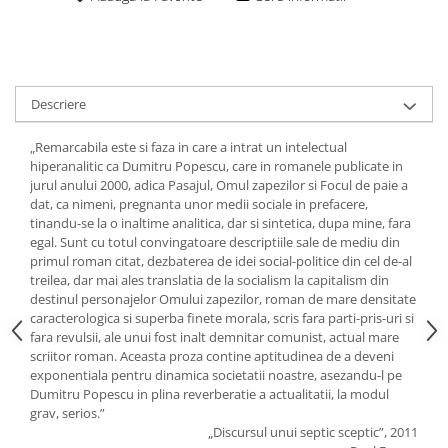
Descriere
„Remarcabila este si faza in care a intrat un intelectual
hiperanalitic ca Dumitru Popescu, care in romanele publicate in
jurul anului 2000, adica Pasajul, Omul zapezilor si Focul de paie a
dat, ca nimeni, pregnanta unor medii sociale in prefacere,
tinandu-se la o inaltime analitica, dar si sintetica, dupa mine, fara
egal. Sunt cu totul convingatoare descriptiile sale de mediu din
primul roman citat, dezbaterea de idei social-politice din cel de-al
treilea, dar mai ales translatia de la socialism la capitalism din
destinul personajelor Omului zapezilor, roman de mare densitate
caracterologica si superba finete morala, scris fara parti-pris-uri si
fara revulsii, ale unui fost inalt demnitar comunist, actual mare
scriitor roman. Aceasta proza contine aptitudinea de a deveni
exponentiala pentru dinamica societatii noastre, asezandu-l pe
Dumitru Popescu in plina reverberatie a actualitatii, la modul
grav, serios.”
„Discursul unui septic sceptic”, 2011