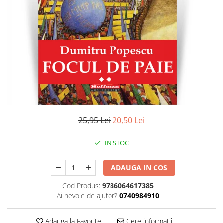
Literatura
Clasica
Contemporana
Moderna
Romana
Universala
Universala
Non-fictiune
Calatorii
25,95 Lei
20,50 Lei
Memorii
Publicistica / Reportaje / Interviuri
IN STOC
Stiinte umaniste
ADAUGA IN COS
Istorie
Sociologie si filozofie
Cod Produs:
9786064617385
Ai nevoie de ajutor?
0740984910
Adauga la Favorite
Cere informatii