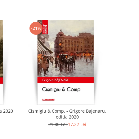
-21%
-21%
ia 2020
Cismigiu & Comp. - Grigore Bajenaru,
editia 2020
21,80 Lei
17,22 Lei