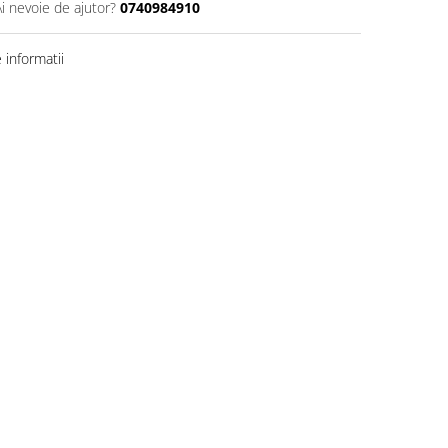
Ai nevoie de ajutor?
0740984910
informatii