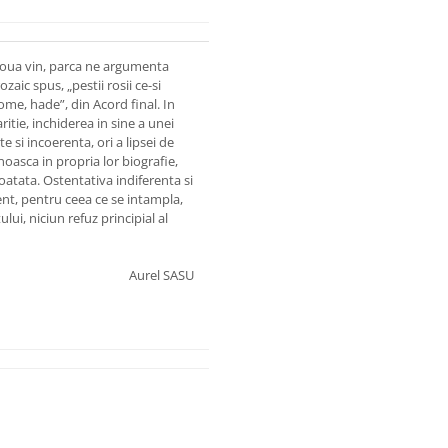
doua vin, parca ne argumenta
aic spus, „pestii rosii ce-si
come, hade”, din Acord final. In
itie, inchiderea in sine a unei
e si incoerenta, ori a lipsei de
noasca in propria lor biografie,
oatata. Ostentativa indiferenta si
nt, pentru ceea ce se intampla,
i, niciun refuz principial al
Aurel SASU