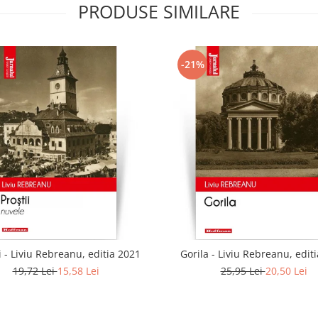
PRODUSE SIMILARE
-21%
i - Liviu Rebreanu, editia 2021
Gorila - Liviu Rebreanu, edit
19,72 Lei
15,58 Lei
25,95 Lei
20,50 Lei