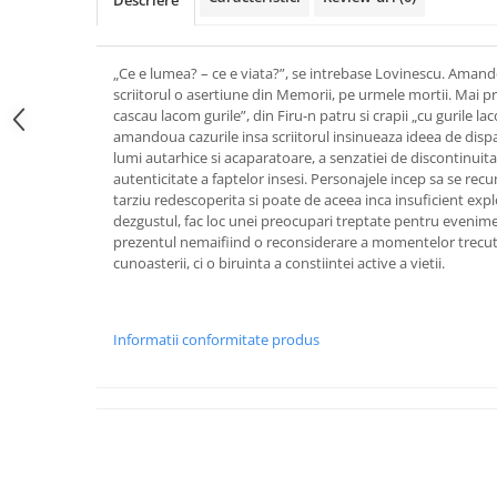
Descriere
„Ce e lumea? – ce e viata?”, se intrebase Lovinescu. Aman
scriitorul o asertiune din Memorii, pe urmele mortii. Mai proz
cascau lacom gurile”, din Firu-n patru si crapii „cu gurile la
amandoua cazurile insa scriitorul insinueaza ideea de dispar
lumi autarhice si acaparatoare, a senzatiei de discontinuitat
autenticitate a faptelor insesi. Personajele incep sa se recu
tarziu redescoperita si poate de aceea inca insuficient expl
dezgustul, fac loc unei preocupari treptate pentru evenime
prezentul nemaifiind o reconsiderare a momentelor trecutulu
cunoasterii, ci o biruinta a constiintei active a vietii.
Informatii conformitate produs