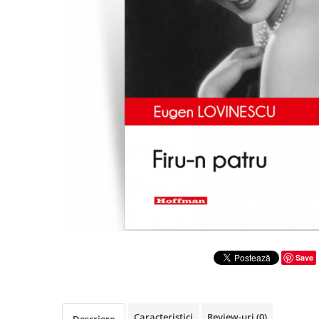
Literatura
Clasica
Contemporana
Moderna
Romana
Universala
Universala
Non-fictiune
Calatorii
Memorii
Publicistica / Reportaje / Interviuri
Stiinte umaniste
Istorie
Save
Sociologie si filozofie
Caracteristici
Review-uri
(0)