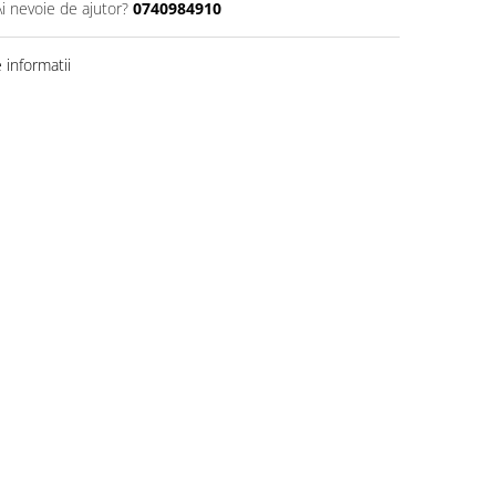
Ai nevoie de ajutor?
0740984910
informatii