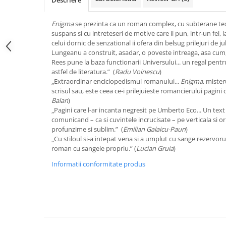
Descriere
Enigma
se prezinta ca un roman complex, cu subterane textu
suspans si cu intreteseri de motive care il pun, intr-un fel, la
celui dornic de senzational ii ofera din belsug prilejuri de jubi
Lungeanu a construit, asadar, o poveste intreaga, asa cum,
Rees pune la baza functionarii Universului... un regal pentr
astfel de literatura.” (
Radu Voinescu
)
„Extraordinar enciclopedismul romanului...
Enigma
, mister
scrisul sau, este ceea ce-i prilejuieste romancierului pagini d
Balan
)
„Pagini care l-ar incanta negresit pe Umberto Eco... Un text
comunicand – ca si cuvintele incrucisate – pe verticala si o
profunzime si sublim.” (
Emilian Galaicu-Paun
)
„Cu stiloul si-a intepat vena si a umplut cu sange rezervoru
roman cu sangele propriu.” (
Lucian Gruia
)
Informatii conformitate produs