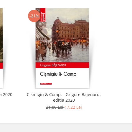
-21%
-21%
ia 2020
Cismigiu & Comp. - Grigore Bajenaru,
editia 2020
21,80 Lei
17,22 Lei