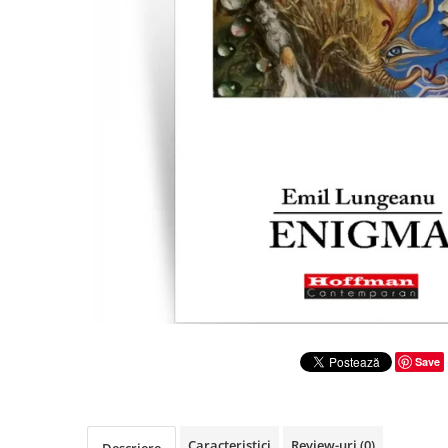
Literatura
Clasica
Contemporana
Moderna
Romana
Universala
Universala
Non-fictiune
Calatorii
Memorii
Publicistica / Reportaje / Interviuri
Stiinte umaniste
Istorie
Save
Sociologie si filozofie
Caracteristici
Review-uri
(0)