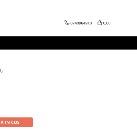
0740984910
0,00
nu
A IN COS