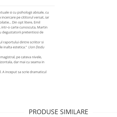
ale si cu psihologii abisale, cu
 incercare pe cititorul versat, iar
latie... Din opt litere, Emil
 intr-o carte cunoscuta, Martin
u degustatorii pretentiosi de
ul raportului dintre scriitor si
e inalta estetica.” (
Ion Dodu
 magistral, pe cateva nivele,
rizontala, dar mai cu seama in
l. A inceput sa scrie dramaticul
PRODUSE SIMILARE