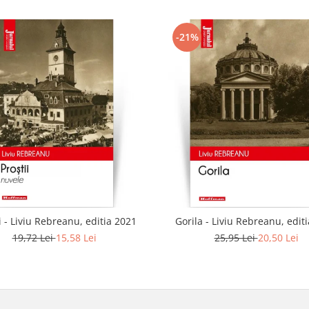
-21%
i - Liviu Rebreanu, editia 2021
Gorila - Liviu Rebreanu, edit
19,72 Lei
15,58 Lei
25,95 Lei
20,50 Lei