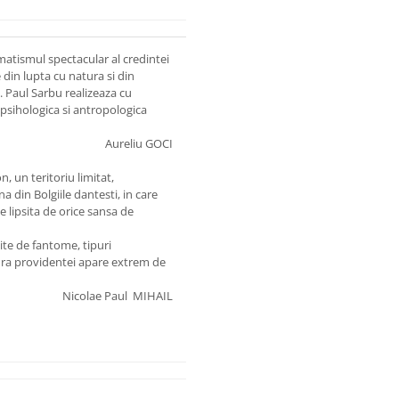
amatismul spectacular al credintei
 din lupta cu natura si din
. Paul Sarbu realizeaza cu
 psihologica si antropologica
Aureliu GOCI
 un teritoriu limitat,
 din Bolgiile dantesti, in care
 lipsita de orice sansa de
ite de fantome, tipuri
ura providentei apare extrem de
Nicolae Paul MIHAIL