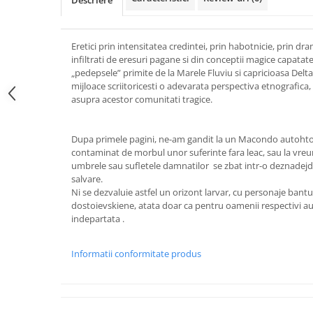
Descriere
Eretici prin intensitatea credintei, prin habotnicie, prin dr
infiltrati de eresuri pagane si din conceptii magice capatate
„pedepsele” primite de la Marele Fluviu si capricioasa Delta
mijloace scriitoricesti o adevarata perspectiva etnografica,
asupra acestor comunitati tragice.
Dupa primele pagini, ne-am gandit la un Macondo autohton,
contaminat de morbul unor suferinte fara leac, sau la vreuna
umbrele sau sufletele damnatilor se zbat intr-o deznadejde
salvare.
Ni se dezvaluie astfel un orizont larvar, cu personaje bantu
dostoievskiene, atata doar ca pentru oamenii respectivi a
indepartata .
Informatii conformitate produs