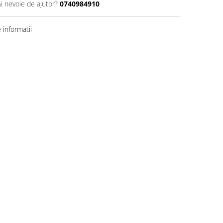
Ai nevoie de ajutor?
0740984910
informatii