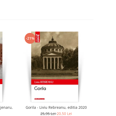
-21%
-21%
ajenaru,
Gorila - Liviu Rebreanu, editia 2020
25,95 Lei
20,50 Lei