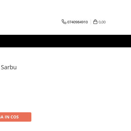
0740984910
0,00
 Sarbu
A IN COS