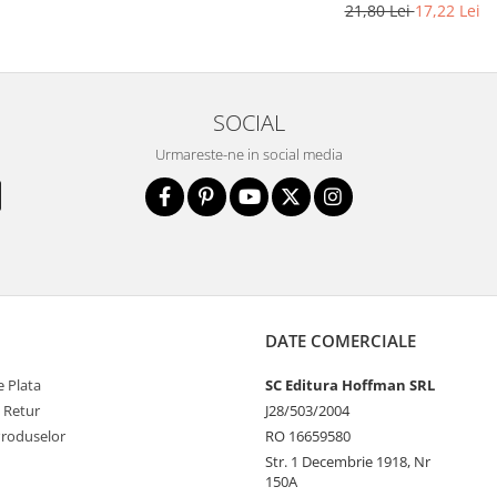
21,80 Lei
17,22 Lei
SOCIAL
Urmareste-ne in social media
DATE COMERCIALE
 Plata
SC Editura Hoffman SRL
e Retur
J28/503/2004
Produselor
RO 16659580
Str. 1 Decembrie 1918, Nr
150A