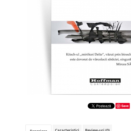
Literatura
Clasica
Contemporana
Moderna
Romana
Universala
Universala
Non-fictiune
Calatorii
Memorii
Publicistica / Reportaje / Interviuri
Stiinte umaniste
Istorie
Save
Sociologie si filozofie
Caracteristici
Review-uri
(0)