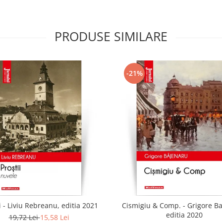
PRODUSE SIMILARE
-21%
i - Liviu Rebreanu, editia 2021
Cismigiu & Comp. - Grigore B
editia 2020
19,72 Lei
15,58 Lei