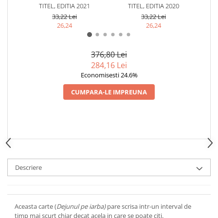
TITEL, EDITIA 2021
TITEL, EDITIA 2020
SOR
33,22 Lei
33,22 Lei
26,24
26,24
376,80 Lei
284,16 Lei
Economisesti 24.6%
CUMPARA-LE IMPREUNA
Descriere
Aceasta carte (
Dejunul pe iarba)
pare scrisa intr-un interval de
timp mai scurt chiar decat acela in care se poate citi.