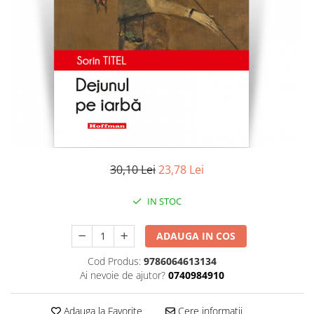
Literatura
Clasica
Contemporana
Moderna
Romana
Universala
Universala
Non-fictiune
Calatorii
30,10 Lei
23,78 Lei
Memorii
Publicistica / Reportaje / Interviuri
IN STOC
Stiinte umaniste
ADAUGA IN COS
Istorie
Sociologie si filozofie
Cod Produs:
9786064613134
Ai nevoie de ajutor?
0740984910
Adauga la Favorite
Cere informatii