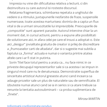
Impresia nu vine din dificultatea relativa a lecturii, ci din
dezinvoltura cu care autorul isi rosteste discursul.
Relatarea fragmentara, schimbarea repetata a unghiului de
vedere si a ritmului, juxtapunerile nesfarsite de fraze, suspensiile
numeroase, toate acestea marturisesc dorinta de a capta un flux
vital si de a urmari sinuozitatile lui imprevizibile. Preocuparile de
„compozitie” sunt aparent parasite. Autorul intervine chiar la un
moment dat, in cursul actiunii, pentru a expune alte posibilitati
de solutionare aici, in afara celei pe care el insusi a adoptat-o. Este
aici „desigur” jovialitate gratuita de creator si prilej de discreditare
a „frumoaselor carti de altadata”, dar si o sugestie mai subtila a
faptului ca „forma” actuala e numai o varianta printre atatea
altele care i-ar fi stat in putinta.
Sorin Titel face totul pentru a arata ca... nu face nimic in ce
priveste decupajul reprezentarilor sale si ca acestea i se impun in
singurul mod care nu le denatureaza. Demonstratie superflua de
sinceritate artistica! Autorul greseste atunci cand incearca sa
adauge prozelor sale un plus de naturalete sau de semnificatie. El
izbuteste numai atunci cand se ia in serios si ca atare trebuie sa
renunte la tentatia autosubminarii – ca proba suplimentara de
„finete”.
Mircea MARTIN
Informatii conformitate produs