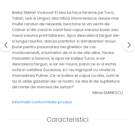
Bietul Stefan Voevod! El stia sa faca farame pe Turci,
Tatari, Lesi si Unguri, stia nitica slavoneasca, avuse mai
multe randuri de neveste, bea bine la vin vechi de
Cotnar si din cand in cand taia capul vreunui boier sau
nasul vreunui print tataresc. Apoi descaleca targuri de-
a lungul raurilor, daruia pantirilor si darabanilor locuri
bune pentru pasunarea hergheliilor de cai
moldovenesti, a turmelor de oi si de vite albe, facea
manastiri si biserici, si apoi iar batea Turcii, si iar
descaleca targuri, si iar se-nsura, pana ce si-a inchis
ochii in cetatea Suceava, si l-au ingropat cu cinste la
manastirea Putnei. Ce-si batea el capul cu idei, cum le
au d-alde gazetari de-ai nostri, ce stia el de suptietura
de minte de vremea de astazi?
Mihai EMINESCU
Informatii conformitate produs
Caracteristici