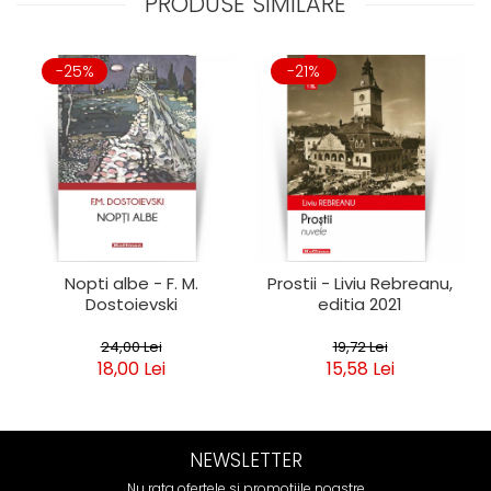
PRODUSE SIMILARE
-25%
-21%
Nopti albe - F. M.
Prostii - Liviu Rebreanu,
Dostoievski
editia 2021
24,00 Lei
19,72 Lei
18,00 Lei
15,58 Lei
NEWSLETTER
Nu rata ofertele si promotiile noastre