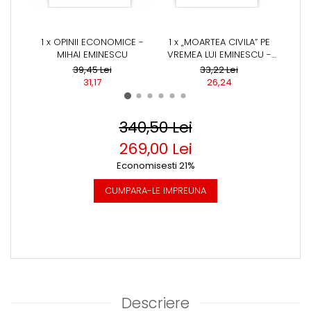
1 x OPINII ECONOMICE -
1 x „MOARTEA CIVILA” PE
1 
MIHAI EMINESCU
VREMEA LUI EMINESCU -
BAS
NICOLAE GEORGESCU
39,45 Lei
33,22 Lei
31,17
26,24
340,50 Lei
269,00 Lei
Economisesti 21%
CUMPARA-LE IMPREUNA
Descriere