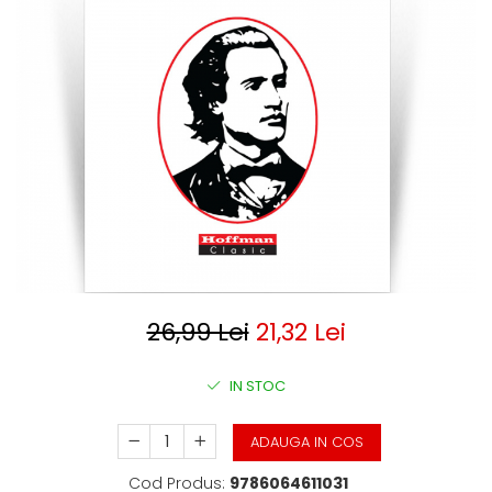
Clasica
Contemporana
Moderna
Romana
Universala
Universala
Non-fictiune
Calatorii
Memorii
Publicistica / Reportaje / Interviuri
Stiinte umaniste
Istorie
26,99 Lei
21,32 Lei
Sociologie si filozofie
IN STOC
ADAUGA IN COS
Cod Produs:
9786064611031