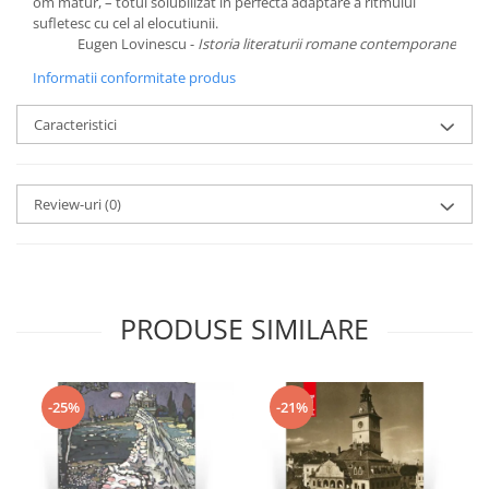
om matur, – totul solubilizat in perfecta adaptare a ritmului
sufletesc cu cel al elocutiunii.
Eugen Lovinescu -
Istoria literaturii romane contemporane
Informatii conformitate produs
Caracteristici
Review-uri
(0)
PRODUSE SIMILARE
-25%
-21%