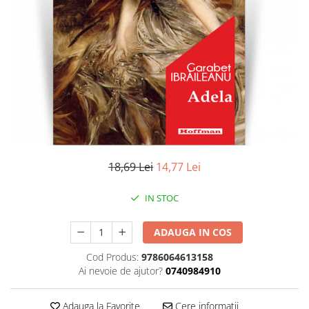
Literatura
Clasica
Contemporana
Moderna
Romana
Universala
Universala
Non-fictiune
Calatorii
18,69 Lei
14,77 Lei
Memorii
Publicistica / Reportaje / Interviuri
IN STOC
Stiinte umaniste
ADAUGA IN COS
Istorie
Sociologie si filozofie
Cod Produs:
9786064613158
Ai nevoie de ajutor?
0740984910
Adauga la Favorite
Cere informatii