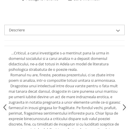
Descriere
...Criticul, a carui investigatie s-a mentinut pana la urma in
domeniul socialului si a carui analiza n-a depasit domeniul
didacticului, ne-a dat totusi in Adela un model de literatura
psihologica strabatuta de o poezie reala.
Romanul nu are, fireste, pecetea prezentului, ci se zbate intre
poem si analiza, intr-o compozitie totusi unitara si armonioasa.
Dragostea unui intelectual intre doua varste pentru o fata mult
mai tanara decat dansul, dragoste in care punerea unui mantou
pe umerii iubitei devine un act de mare indrazneala erotica, e
zugravita in notatia pregnanta a unor elemente umile ce-si gasesc
farmecul in insusi gingasa lor fragilitate. Pe fondul vechi, prafuit,
perimat, fragezimea sentimentului infloreste pura. Chiar lipsa de
expresie binecunoscuta a criticului dispare sub valul poeziei
discrete, fine, cu timiditati de incepator si cu luciditati sceptice de