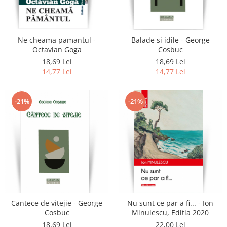
Literatura
Clasica
Contemporana
Ne cheama pamantul -
Balade si idile - George
Moderna
Octavian Goga
Cosbuc
Romana
18,69 Lei
18,69 Lei
14,77 Lei
14,77 Lei
Universala
Universala
Non-fictiune
-21%
-21%
Calatorii
Memorii
Publicistica / Reportaje / Interviuri
Stiinte umaniste
Istorie
Sociologie si filozofie
Cantece de vitejie - George
Nu sunt ce par a fi... - Ion
Cosbuc
Minulescu, Editia 2020
18,69 Lei
22,00 Lei