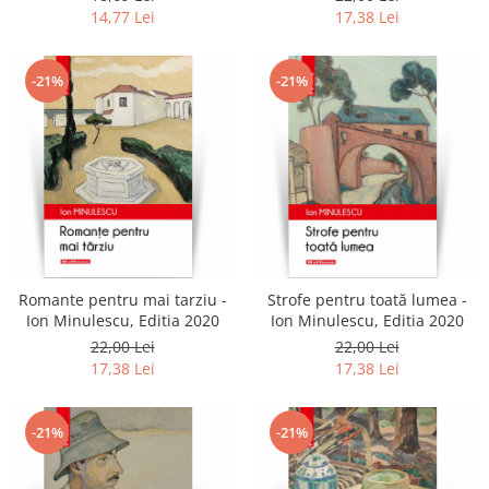
14,77 Lei
17,38 Lei
-21%
-21%
Romante pentru mai tarziu -
Strofe pentru toată lumea -
Ion Minulescu, Editia 2020
Ion Minulescu, Editia 2020
22,00 Lei
22,00 Lei
17,38 Lei
17,38 Lei
-21%
-21%