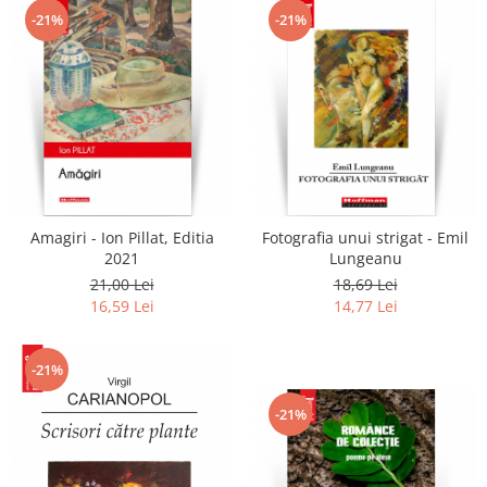
-21%
-21%
Amagiri - Ion Pillat, Editia
Fotografia unui strigat - Emil
2021
Lungeanu
21,00 Lei
18,69 Lei
16,59 Lei
14,77 Lei
-21%
-21%