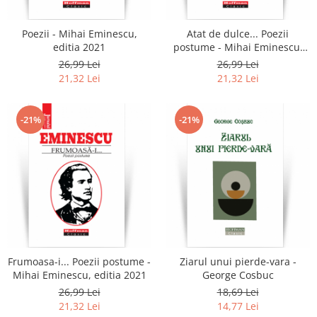
Poezii - Mihai Eminescu,
Atat de dulce... Poezii
editia 2021
postume - Mihai Eminescu,
editia 2021
26,99 Lei
26,99 Lei
21,32 Lei
21,32 Lei
-21%
-21%
Frumoasa-i... Poezii postume -
Ziarul unui pierde-vara -
Mihai Eminescu, editia 2021
George Cosbuc
26,99 Lei
18,69 Lei
21,32 Lei
14,77 Lei