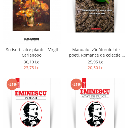
Manualul vânătorului de
Scrisori catre plante - Virgil
poeti, Romance de colectie -
Carianopol
Nicolae Coande
25,95 Lei
30,10 Lei
20,50 Lei
23,78 Lei
-21%
-21%