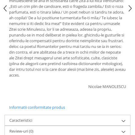
minulesciene se afla in scrisoarea catre Zita a lui Rica Venturiano:
„Esti un crin plin de candoare, esti o frageda zambila,/ Esti o roza
parfumata, esti o tinara lalea./ Un poet nebun si tandru te adora,
ah copila!/ De a lui pozitiune turmentata fie-ti mila;/ Te iubesc la
nemurire si iti dedic lira mea!” Este evident ca pentru urmasele
Zitei scrie Minulescu, lor li se adreseaza, adesea la propriu,
punandu-se in mod deliberat in pielea lor, ghicindu-le gusturile si
oferindu-le compensatii pentru dorinte neimplinite sau frustrari.
deloc ca poetul Romantelor pentru mai tarziu nu se ia in serios:
din contra, el are abilitatea de a trece in ochii miilor de nepoate
ale Zitei drept mesagerul unei arte sofisticate, culte, clasiciste
(plina de alegorii care pretind rasfoirea dictionarelor mitologice),
dar intru totul noi si la care doar alesii (mai bine zis, alesele) aveau
acces.
Nicolae MANOLESCU
Informatii conformitate produs
Caracteristici
Review-uri
(0)