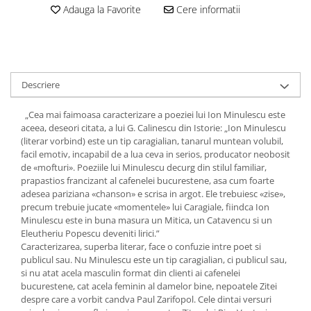
Adauga la Favorite
Cere informatii
Descriere
„Cea mai faimoasa caracterizare a poeziei lui Ion Minulescu este
aceea, deseori citata, a lui G. Calinescu din Istorie: „Ion Minulescu
(literar vorbind) este un tip caragialian, tanarul muntean volubil,
facil emotiv, incapabil de a lua ceva in serios, producator neobosit
de «mofturi». Poeziile lui Minulescu decurg din stilul familiar,
prapastios francizant al cafenelei bucurestene, asa cum foarte
adesea pariziana «chanson» e scrisa in argot. Ele trebuiesc «zise»,
precum trebuie jucate «momentele» lui Caragiale, fiindca Ion
Minulescu este in buna masura un Mitica, un Catavencu si un
Eleutheriu Popescu deveniti lirici.”
Caracterizarea, superba literar, face o confuzie intre poet si
publicul sau. Nu Minulescu este un tip caragialian, ci publicul sau,
si nu atat acela masculin format din clienti ai cafenelei
bucurestene, cat acela feminin al damelor bine, nepoatele Zitei
despre care a vorbit candva Paul Zarifopol. Cele dintai versuri