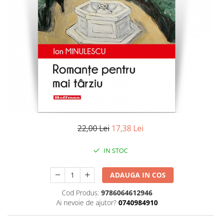
Literatura
Clasica
Contemporana
Moderna
Romana
Universala
Universala
Non-fictiune
Calatorii
Memorii
22,00 Lei
17,38 Lei
Publicistica / Reportaje / Interviuri
IN STOC
Stiinte umaniste
Istorie
ADAUGA IN COS
Sociologie si filozofie
Cod Produs:
9786064612946
Ai nevoie de ajutor?
0740984910