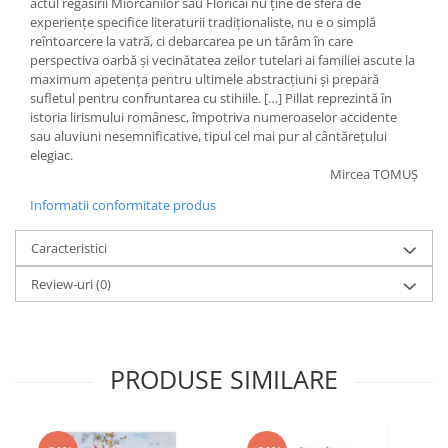
actul regăsirii Miorcanilor sau Floricăi nu ţine de sfera de
experienţe specifice literaturii tradiţionaliste, nu e o simplă
reîntoarcere la vatră, ci debarcarea pe un tărâm în care
perspectiva oarbă şi vecinătatea zeilor tutelari ai familiei ascute la
maximum apetenţa pentru ultimele abstracţiuni şi prepară
sufletul pentru confruntarea cu stihiile. […] Pillat reprezintă în
istoria lirismului românesc, împotriva numeroaselor accidente
sau aluviuni nesemnificative, tipul cel mai pur al cântăreţului
elegiac.
Mircea TOMUŞ
Informatii conformitate produs
Caracteristici
Review-uri
(0)
PRODUSE SIMILARE