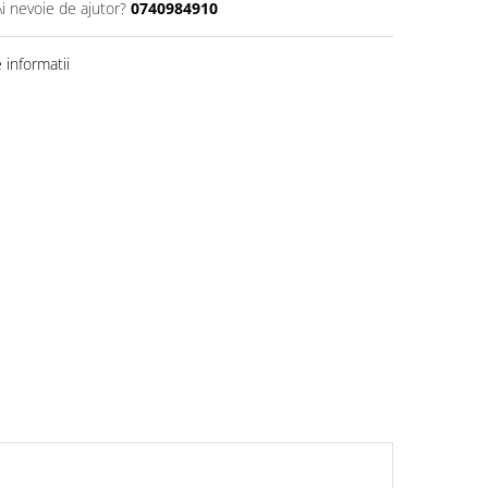
Ai nevoie de ajutor?
0740984910
informatii