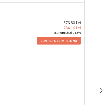
376,80 Lei
284,16 Lei
Economisesti 24.6%
CUMPARA-LE IMPREUNA
ASAREA ȘI UMBRA -
1 x FEMEIE, IATA FIUL TĂU -
1 x TARA INDEPARTA
TITEL, EDITIA 2020
SORIN TITEL, EDITIA 2020
SORIN TITEL, EDITIA
33,22 Lei
33,22 Lei
30,10 Lei
26,24
26,24
23,78