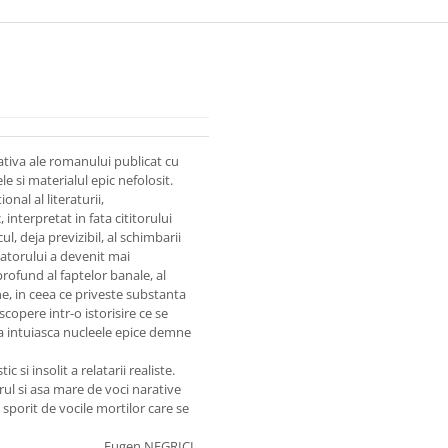
ativa ale romanului publicat cu
le si materialul epic nefolosit.
nal al literaturii,
interpretat in fata cititorului
, deja previzibil, al schimbarii
atorului a devenit mai
profund al faptelor banale, al
, in ceea ce priveste substanta
copere intr-o istorisire ce se
sa intuiasca nucleele epice demne
c si insolit a relatarii realiste.
arul si asa mare de voci narative
 sporit de vocile mortilor care se
Eugen NEGRICI