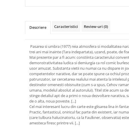
Caracteristici
Review-uri
(0)
Descriere
Pasarea si umbra (1977) reia atmosfera si modalitatea nar
trei ani mai inainte (Tara indepartata), uzand, poate, de fise
Mai prezente par a fi acum: constiinta caracterului conventio
demonstrativitatea ludica si demiurgia ca rol comic burlesc, 
usor amuzat. Substanta vietii nu numai ca nu dispare in jocul
competentelor narative, dar se poate spune ca ochiul proz
patrunzator, iar cercetarea realului mai atenta la intelesul 
destinelor omenesti obisnuite (cum s-a spus, Cehov ramane
umana, modelul absolut al autorului). Titel stie acum sa des
stinge detaliul apt de a primi o noua dezvoltare narativa, 
de o alta, noua poveste. [...]
Cel mai interesant lucru din carte este glisarea lina in fantasti
Practic, fantasticul, oniricul fac parte din existent, iar num
(care tulbura halucinatoriu, ca la Faulkner, observatia) este
amesteca firesc printre vii. [...]