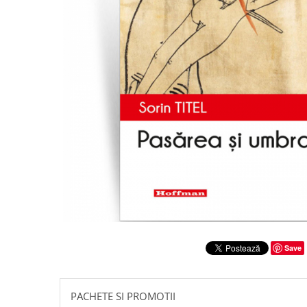
Literatura
Clasica
Contemporana
Moderna
Romana
Universala
Universala
Non-fictiune
Calatorii
Memorii
Publicistica / Reportaje / Interviuri
Stiinte umaniste
Istorie
Save
Sociologie si filozofie
PACHETE SI PROMOTII