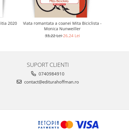
ditia 2020
Viata romantata a coanei Mita Biciclista -
I
Monica Nunweiller
1
33,22 Lei
26,24 Lei
SUPORT CLIENTI
0740984910
contact@editurahoffman.ro