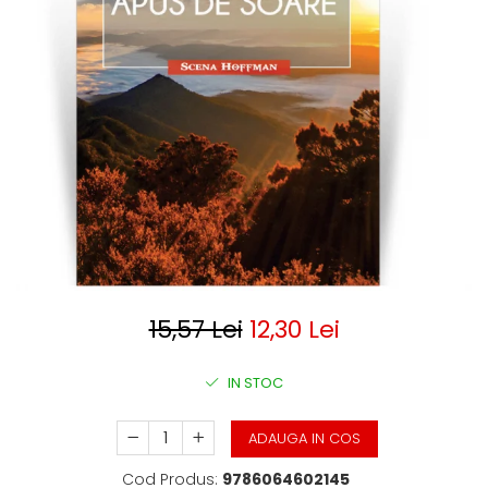
Clasica
Contemporana
Moderna
Romana
Universala
Universala
Non-fictiune
Calatorii
Memorii
Publicistica / Reportaje / Interviuri
Stiinte umaniste
Istorie
15,57 Lei
12,30 Lei
Sociologie si filozofie
IN STOC
ADAUGA IN COS
Cod Produs:
9786064602145