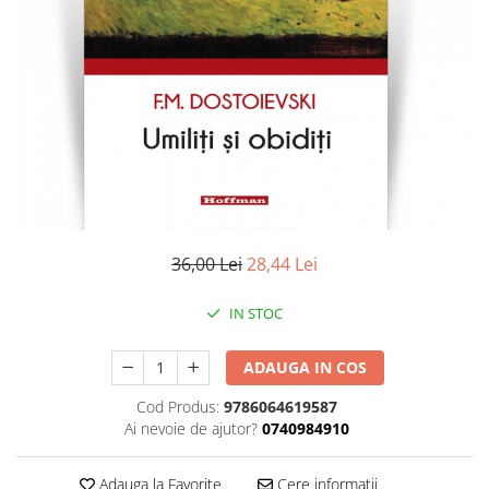
Literatura
Clasica
Contemporana
Moderna
Romana
Universala
Universala
Non-fictiune
Calatorii
36,00 Lei
28,44 Lei
Memorii
Publicistica / Reportaje / Interviuri
IN STOC
Stiinte umaniste
ADAUGA IN COS
Istorie
Sociologie si filozofie
Cod Produs:
9786064619587
Ai nevoie de ajutor?
0740984910
Adauga la Favorite
Cere informatii