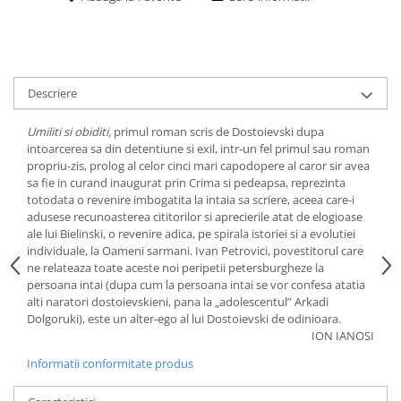
Descriere
Umiliti si obiditi,
primul roman scris de Dostoievski dupa
intoarcerea sa din detentiune si exil, intr-un fel primul sau roman
propriu-zis, prolog al celor cinci mari capodopere al caror sir avea
sa fie in curand inaugurat prin Crima si pedeapsa, reprezinta
totodata o revenire imbogatita la intaia sa scriere, aceea care-i
adusese recunoasterea cititorilor si aprecierile atat de elogioase
ale lui Bielinski, o revenire adica, pe spirala istoriei si a evolutiei
individuale, la Oameni sarmani. Ivan Petrovici, povestitorul care
ne relateaza toate aceste noi peripetii petersburgheze la
persoana intai (dupa cum la persoana intai se vor confesa atatia
alti naratori dostoievskieni, pana la „adolescentul” Arkadi
Dolgoruki), este un alter-ego al lui Dostoievski de odinioara.
ION IANOSI
Informatii conformitate produs