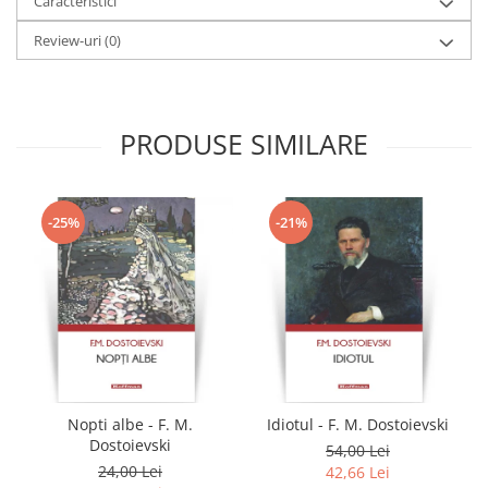
Caracteristici
Review-uri
(0)
PRODUSE SIMILARE
-25%
-21%
Nopti albe - F. M.
Idiotul - F. M. Dostoievski
Dostoievski
54,00 Lei
24,00 Lei
42,66 Lei