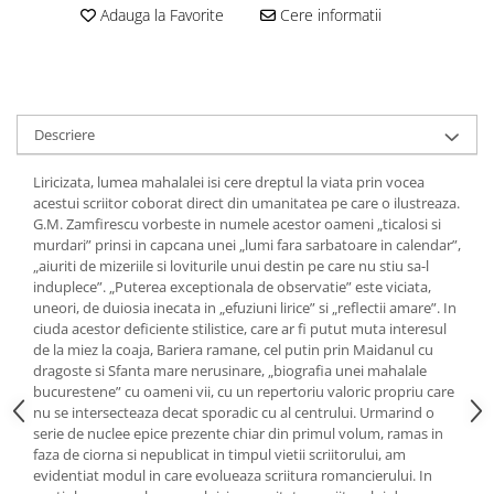
Adauga la Favorite
Cere informatii
Descriere
Liricizata, lumea mahalalei isi cere dreptul la viata prin vocea
acestui scriitor coborat direct din umanitatea pe care o ilustreaza.
G.M. Zamfirescu vorbeste in numele acestor oameni „ticalosi si
murdari” prinsi in capcana unei „lumi fara sarbatoare in calendar”,
„aiuriti de mizeriile si loviturile unui destin pe care nu stiu sa-l
induplece”. „Puterea exceptionala de observatie” este viciata,
uneori, de duiosia inecata in „efuziuni lirice” si „reflectii amare”. In
ciuda acestor deficiente stilistice, care ar fi putut muta interesul
de la miez la coaja, Bariera ramane, cel putin prin Maidanul cu
dragoste si Sfanta mare nerusinare, „biografia unei mahalale
bucurestene” cu oameni vii, cu un repertoriu valoric propriu care
nu se intersecteaza decat sporadic cu al centrului. Urmarind o
serie de nuclee epice prezente chiar din primul volum, ramas in
faza de ciorna si nepublicat in timpul vietii scriitorului, am
evidentiat modul in care evolueaza scriitura romancierului. In