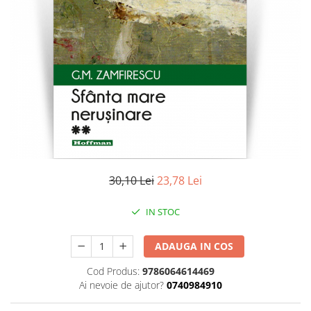
Literatura
Clasica
Contemporana
Moderna
Romana
Universala
Universala
Non-fictiune
Calatorii
Memorii
30,10 Lei
23,78 Lei
Publicistica / Reportaje / Interviuri
IN STOC
Stiinte umaniste
Istorie
ADAUGA IN COS
Sociologie si filozofie
Cod Produs:
9786064614469
Ai nevoie de ajutor?
0740984910