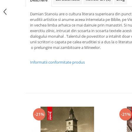
Descriere
Damian Stanoiu are o cultura literara superioara din punctu
eruditii artistice si anume aceea intemeiata pe Biblie, pe Vieti
in vechea limba arhaica ce mai dainuie prin manastiri. Si nu 
exercitiu zilnic, intrucat din scoarta in scoarta textele ace
dialogului monahal . Talentul de povestitor a intalnit doar 
unii scriitori o capata pe calea eruditiei si a dus la o literat
o prelungire mai zambitoare a Mineelor.
Informatii conformitate produs
-21%
-21%