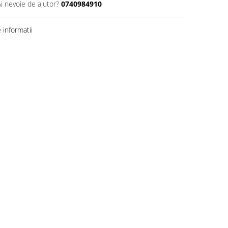
Ai nevoie de ajutor?
0740984910
informatii