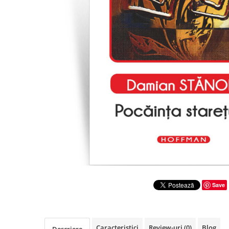
Literatura
Clasica
Contemporana
Moderna
Romana
Universala
Universala
Non-fictiune
Calatorii
Memorii
Publicistica / Reportaje / Interviuri
Stiinte umaniste
Istorie
Save
Sociologie si filozofie
Caracteristici
Review-uri
(0)
Blog