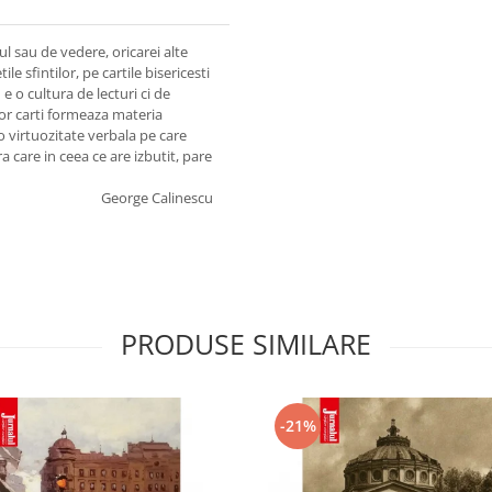
l sau de vedere, oricarei alte
le sfintilor, pe cartile bisericesti
e o cultura de lecturi ci de
stor carti formeaza materia
o virtuozitate verbala pe care
ura care in ceea ce are izbutit, pare
George Calinescu
PRODUSE SIMILARE
-21%