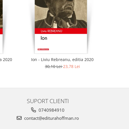
-21%
ia 2020
Ion - Liviu Rebreanu, editia 2020
Ciuleandra
30,10 Lei
23,78 Lei
SUPORT CLIENTI
0740984910
contact@editurahoffman.ro