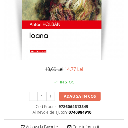
Literatura
Clasica
Contemporana
Moderna
Romana
Universala
Universala
Non-fictiune
Calatorii
18,69 Lei
14,77 Lei
Memorii
Publicistica / Reportaje / Interviuri
IN STOC
Stiinte umaniste
ADAUGA IN COS
Istorie
Sociologie si filozofie
Cod Produs:
9786064613349
Ai nevoie de ajutor?
0740984910
Adauga la Favorite
Cere informatii