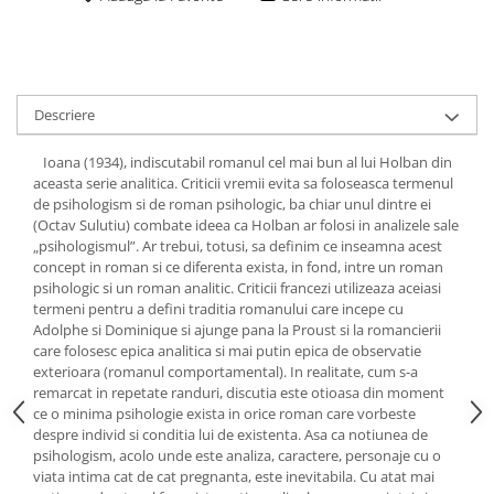
Descriere
Ioana (1934), indiscutabil romanul cel mai bun al lui Holban din
aceasta serie analitica. Criticii vremii evita sa foloseasca termenul
de psihologism si de roman psihologic, ba chiar unul dintre ei
(Octav Sulutiu) combate ideea ca Holban ar folosi in analizele sale
„psihologismul”. Ar trebui, totusi, sa definim ce inseamna acest
concept in roman si ce diferenta exista, in fond, intre un roman
psihologic si un roman analitic. Criticii francezi utilizeaza aceiasi
termeni pentru a defini traditia romanului care incepe cu
Adolphe si Dominique si ajunge pana la Proust si la romancierii
care folosesc epica analitica si mai putin epica de observatie
exterioara (romanul comportamental). In realitate, cum s-a
remarcat in repetate randuri, discutia este otioasa din moment
ce o minima psihologie exista in orice roman care vorbeste
despre individ si conditia lui de existenta. Asa ca notiunea de
psihologism, acolo unde este analiza, caractere, personaje cu o
viata intima cat de cat pregnanta, este inevitabila. Cu atat mai