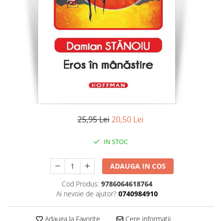
Literatura
Clasica
Contemporana
Moderna
Romana
Universala
Universala
Non-fictiune
Calatorii
25,95 Lei
20,50 Lei
Memorii
Publicistica / Reportaje / Interviuri
IN STOC
Stiinte umaniste
ADAUGA IN COS
Istorie
Sociologie si filozofie
Cod Produs:
9786064618764
Ai nevoie de ajutor?
0740984910
Adauga la Favorite
Cere informatii