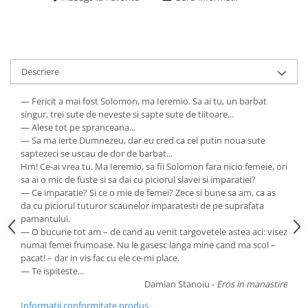
Descriere
— Fericit a mai fost Solomon, ma Ieremio. Sa ai tu, un barbat
singur, trei sute de neveste si sapte sute de tiitoare...
— Alese tot pe spranceana...
— Sa ma ierte Dumnezeu, dar eu cred ca cel putin noua sute
saptezeci se uscau de dor de barbat...
Hm! Ce-ai vrea tu. Ma Ieremio, sa fii Solomon fara nicio femeie, ori
sa ai o mic de fuste si sa dai cu piciorul slavei si imparatiei?
— Ce imparatie? Si ce o mie de femei? Zece si bune sa am, ca as
da cu piciorul tuturor scaunelor imparatesti de pe suprafata
pamantului.
— O bucurie tot am – de cand au venit targovetele astea aci: visez
numai femei frumoase. Nu le gasesc langa mine cand ma scol –
pacat! – dar in vis fac cu ele ce-mi place.
— Te ispiteste...
Damian Stanoiu -
Eros in manastire
Informatii conformitate produs