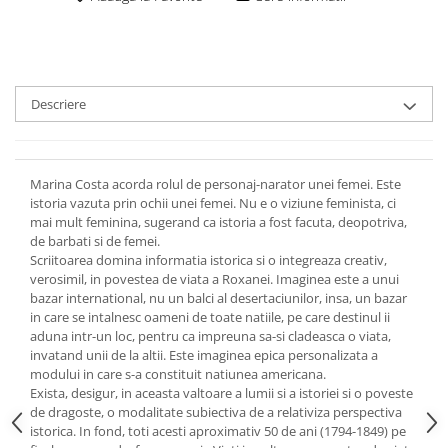
Descriere
Marina Costa acorda rolul de personaj-narator unei femei. Este
istoria vazuta prin ochii unei femei. Nu e o viziune feminista, ci
mai mult feminina, sugerand ca istoria a fost facuta, deopotriva,
de barbati si de femei.
Scriitoarea domina informatia istorica si o integreaza creativ,
verosimil, in povestea de viata a Roxanei. Imaginea este a unui
bazar international, nu un balci al desertaciunilor, insa, un bazar
in care se intalnesc oameni de toate natiile, pe care destinul ii
aduna intr-un loc, pentru ca impreuna sa-si cladeasca o viata,
invatand unii de la altii. Este imaginea epica personalizata a
modului in care s-a constituit natiunea americana.
Exista, desigur, in aceasta valtoare a lumii si a istoriei si o poveste
de dragoste, o modalitate subiectiva de a relativiza perspectiva
istorica. In fond, toti acesti aproximativ 50 de ani (1794-1849) pe