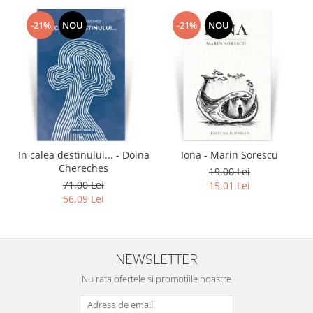
-21%
NOU
-21%
NOU
In calea destinului... - Doina
Iona - Marin Sorescu
Chereches
19,00 Lei
71,00 Lei
15,01 Lei
56,09 Lei
NEWSLETTER
Nu rata ofertele si promotiile noastre