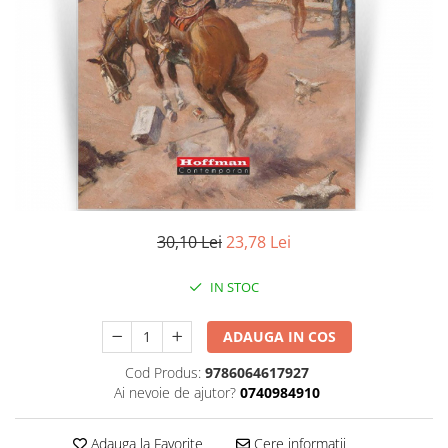
Literatura
Clasica
Contemporana
Moderna
Romana
Universala
Universala
Non-fictiune
Calatorii
30,10 Lei
23,78 Lei
Memorii
Publicistica / Reportaje / Interviuri
IN STOC
Stiinte umaniste
ADAUGA IN COS
Istorie
Sociologie si filozofie
Cod Produs:
9786064617927
Ai nevoie de ajutor?
0740984910
Adauga la Favorite
Cere informatii