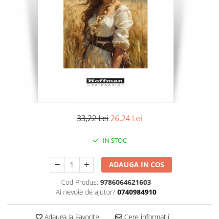
Literatura
Clasica
Contemporana
Moderna
Romana
Universala
Universala
Non-fictiune
Calatorii
33,22 Lei
26,24 Lei
Memorii
Publicistica / Reportaje / Interviuri
IN STOC
Stiinte umaniste
ADAUGA IN COS
Istorie
Sociologie si filozofie
Cod Produs:
9786064621603
Ai nevoie de ajutor?
0740984910
Adauga la Favorite
Cere informatii