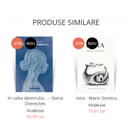
PRODUSE SIMILARE
-21%
NOU
-21%
NOU
In calea destinului... - Doina
Iona - Marin Sorescu
Chereches
19,00 Lei
71,00 Lei
15,01 Lei
56,09 Lei