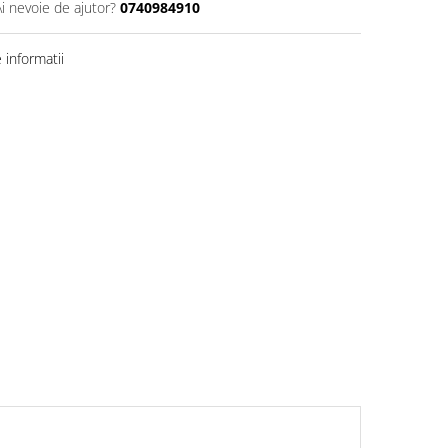
Ai nevoie de ajutor?
0740984910
informatii