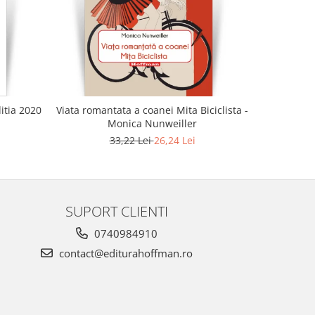
-21%
ditia 2020
Viata romantata a coanei Mita Biciclista -
Aceasta du
Monica Nunweiller
33,22 Lei
26,24 Lei
SUPORT CLIENTI
0740984910
contact@editurahoffman.ro