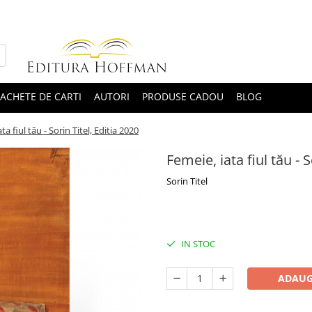
ACHETE DE CARTI
AUTORI
PRODUSE CADOU
BLOG
ta fiul tău - Sorin Titel, Editia 2020
Femeie, iata fiul tău - S
Sorin Titel
33,22 Lei
26,24 Lei
IN STOC
ADAUG