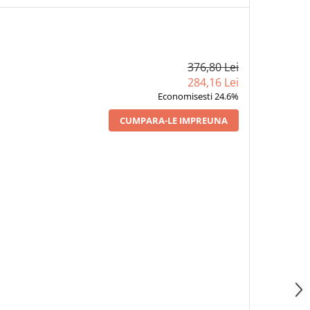
376,80 Lei
284,16 Lei
Economisesti 24.6%
CUMPARA-LE IMPREUNA
ASAREA ȘI UMBRA -
1 x FEMEIE, IATA FIUL TĂU -
1 x TARA INDEPARTA
TITEL, EDITIA 2020
SORIN TITEL, EDITIA 2020
SORIN TITEL, EDITIA
33,22 Lei
33,22 Lei
30,10 Lei
26,24
26,24
23,78