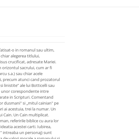
nfatisat-o in romanul sau ultim,
hiar alegerea titlului,
sus crucificat, adresate Mariei.
 orizontul sacrului, cum ar fi
cu s.a.) sau chiar acele
tatii, precum atunci cand prozatorul
nistite” ale lui Botticelli sau
ea unor corespondente intre
arate in Scripturi. Comentand
or dusmani" si „mitul cainian" pe
ri ai acestuia, trei la numar. Un
ui Cain. Un Cain multiplicat.
an, referirile biblice cu aura lor
deatia acestei carti. Iubirea,
?" intreaba un personaj) sunt
ra de valori morale a romanului si