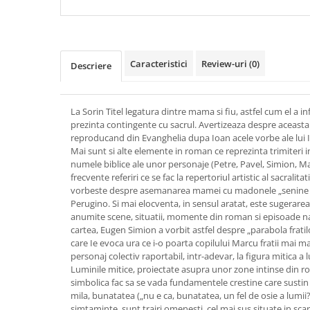
Caracteristici
Review-uri
(0)
Descriere
La Sorin Titel legatura dintre mama si fiu, astfel cum el a i
prezinta contingente cu sacrul. Avertizeaza despre aceasta c
reproducand din Evanghelia dupa Ioan acele vorbe ale lui Ii
Mai sunt si alte elemente in roman ce reprezinta trimiteri in
numele biblice ale unor personaje (Petre, Pavel, Simion, Mar
frecvente referiri ce se fac la repertoriul artistic al sacrali
vorbeste despre asemanarea mamei cu madonele „senine si li
Perugino. Si mai elocventa, in sensul aratat, este sugerar
anumite scene, situatii, momente din roman si episoade n
cartea, Eugen Simion a vorbit astfel despre „parabola fratil
care Ie evoca ura ce i-o poarta copilului Marcu fratii mai ma
personaj colectiv raportabil, intr-adevar, la figura mitica a l
Luminile mitice, proiectate asupra unor zone intinse din rom
simbolica fac sa se vada fundamentele crestine care sustin i
mila, bunatatea („nu e ca, bunatatea, un fel de osie a lumii
simtaminte, sunt trairi omenesti, cel mai sus situate in sca