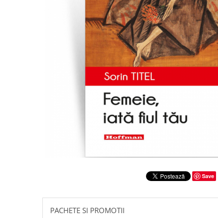
Literatura
Clasica
Contemporana
Moderna
Romana
Universala
Universala
Non-fictiune
Calatorii
Memorii
Publicistica / Reportaje / Interviuri
Stiinte umaniste
Istorie
Save
Sociologie si filozofie
PACHETE SI PROMOTII