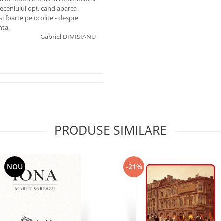
deceniului opt, cand aparea
si foarte pe ocolite - despre
nta.
Gabriel DIMISIANU
PRODUSE SIMILARE
NOU
-21%