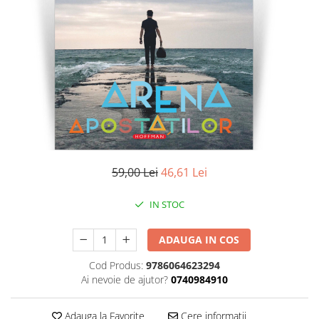
Literatura
Clasica
Contemporana
Moderna
Romana
Universala
Universala
Non-fictiune
Calatorii
59,00 Lei
46,61 Lei
Memorii
Publicistica / Reportaje / Interviuri
IN STOC
Stiinte umaniste
ADAUGA IN COS
Istorie
Sociologie si filozofie
Cod Produs:
9786064623294
Ai nevoie de ajutor?
0740984910
Adauga la Favorite
Cere informatii