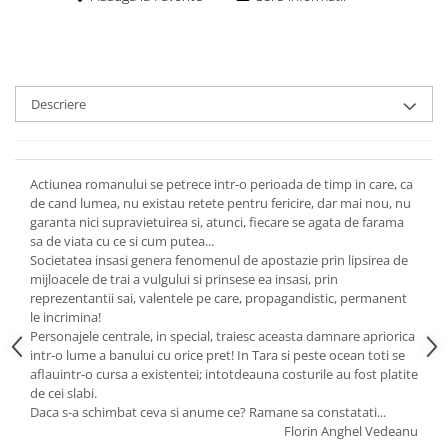
Descriere
Actiunea romanului se petrece intr-o perioada de timp in care, ca
de cand lumea, nu existau retete pentru fericire, dar mai nou, nu
garanta nici supravietuirea si, atunci, fiecare se agata de farama
sa de viata cu ce si cum putea...
Societatea insasi genera fenomenul de apostazie prin lipsirea de
mijloacele de trai a vulgului si prinsese ea insasi, prin
reprezentantii sai, valentele pe care, propagandistic, permanent
le incrimina!
Personajele centrale, in special, traiesc aceasta damnare apriorica
intr-o lume a banului cu orice pret! In Tara si peste ocean toti se
aflauintr-o cursa a existentei; intotdeauna costurile au fost platite
de cei slabi.
Daca s-a schimbat ceva si anume ce? Ramane sa constatati...
Florin Anghel Vedeanu