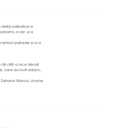
delta salbatica si
salcami, a var, si a
ierburi putrede si a oi
ati citit-o nu e decat
te, care au lovit adanc,
Zaharia Stancu,
Uruma