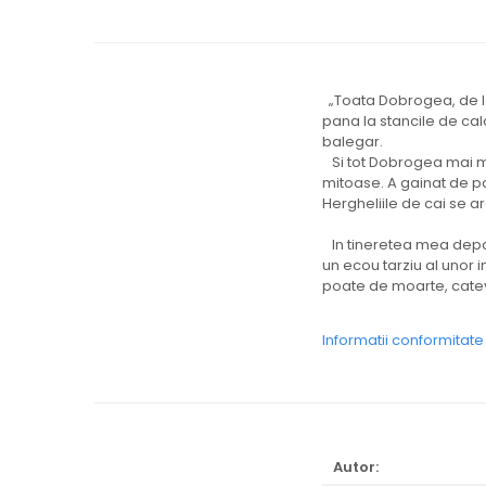
„Toata Dobrogea, de la
pana la stancile de calc
balegar.
Si tot Dobrogea mai mir
mitoase. A gainat de pa
Hergheliile de cai se 
In tineretea mea depart
un ecou tarziu al unor in
poate de moarte, cateva
Informatii conformitat
Autor: