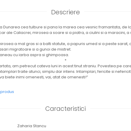
Descriere
 Dunarea cea tulbure si pana la marea cea vesnic framantata, de la 
ar ale Caliacrei, mirosea a soare si a piatra, a ciulini si a maracini, a 
osea a mal gras si a balti statute, a papuris umed si a peste sarat, a 
sari migratoare si a gunoi de mistret.
araneau cu iarba aspra si ghimpoasa.
*
ata, am petrecut cateva luni in acest tinut straniu. Povestea pe care 
tamplari traite atunci, simplu dar intens. Intamplari, fericite si neferici
 biete inimi omenesti, vai, atat de omenesti!”
e produs
Caracteristici
Zaharia Stancu