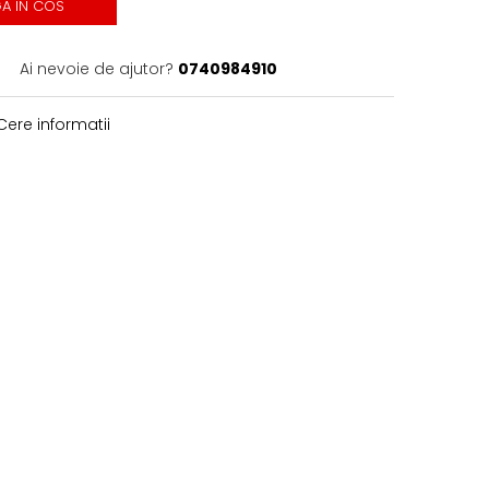
A IN COS
Ai nevoie de ajutor?
0740984910
ere informatii