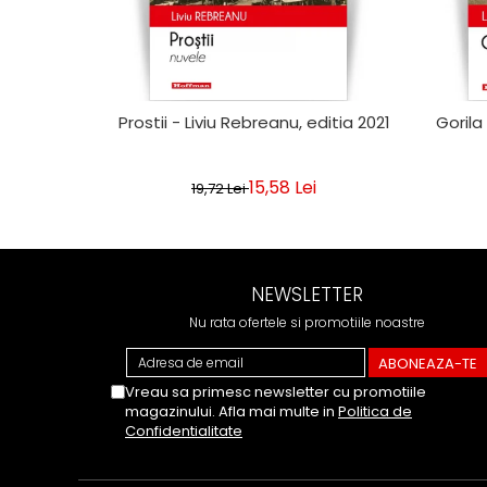
Prostii - Liviu Rebreanu, editia 2021
Gorila
15,58 Lei
19,72 Lei
NEWSLETTER
Nu rata ofertele si promotiile noastre
Vreau sa primesc newsletter cu promotiile
magazinului. Afla mai multe in
Politica de
Confidentialitate