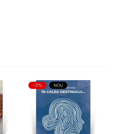
-21%
NOU
-21%