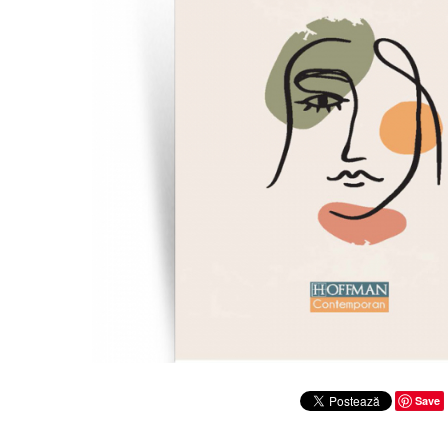
Clasica
Contemporana
Moderna
Romana
Universala
Universala
Non-fictiune
Calatorii
Memorii
Publicistica / Reportaje / Interviuri
Stiinte umaniste
Istorie
Sociologie si filozofie
Save