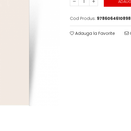
ADAUG
Cod Produs:
9786064610898
Adauga la Favorite
C