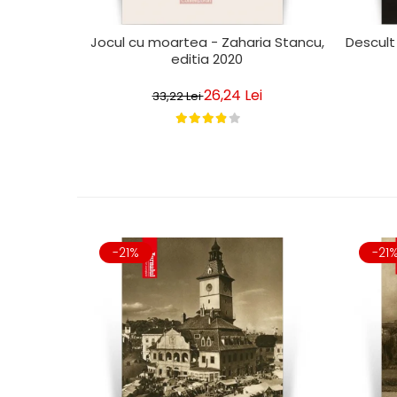
Jocul cu moartea - Zaharia Stancu,
Descult
editia 2020
26,24 Lei
33,22 Lei
-21%
-21