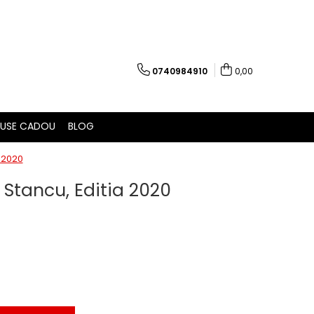
0740984910
0,00
USE CADOU
BLOG
 2020
Stancu, Editia 2020