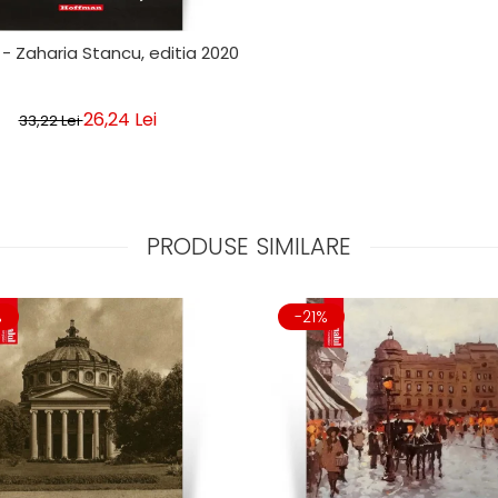
 - Zaharia Stancu, editia 2020
26,24 Lei
33,22 Lei
PRODUSE SIMILARE
%
-21%