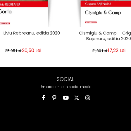
 - Liviu Rebreanu, editia 2020
Cismigiu & Comp. - Gri
Bajenaru, editia 2020
20,50 Lei
17,22 Lei
25,95 Lei
21,80 Lei
SOCIAL
Urmareste-ne in social media