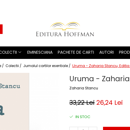
COLECTII
EMINESCIANA
PACHETE DE CARTI
AUTORI
PROD
Uruma - Zaharia Stancu, Editia
 /
Colectii /
Jurnalul cartilor esentiale /
Uruma - Zaharia 
Zaharia Stancu
33,22 Lei
26,24 Lei
IN STOC