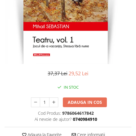
Literatura
Clasica
Contemporana
Moderna
Romana
Universala
Universala
Non-fictiune
Calatorii
37,37 Lei
29,52 Lei
Memorii
Publicistica / Reportaje / Interviuri
IN STOC
Stiinte umaniste
ADAUGA IN COS
Istorie
Sociologie si filozofie
Cod Produs:
9786064617842
Ai nevoie de ajutor?
0740984910
Adauga la Favorite
Cere informatii