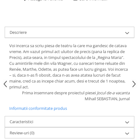
Descriere
Voi incerca sa scriu piesa de teatru la care ma gandesc de catava
vreme. Am vazut primul act uluitor de precis (pana la replica de
Precis), asta-seara, in timpul spectacolului de la „Regina Maria".
Cu amintirile mele din vila Wagner, cu oarecari teme reluate din
Renée, Marthe, Odette, as putea face un lucru gingas. Voi incerca
– si, daca n-as fi obosit, daca n-as avea atatea lucruri de facut
maine, cred ca as incepe chiar acum, desi e trecut de 1 noaptea,
primul act.
Prima insemnare despre proiectul piesei
Jocul de-a vacanta
Mihail SEBASTIAN, Jurnal
Informatii conformitate produs
Caracteristici
Review-uri
(0)