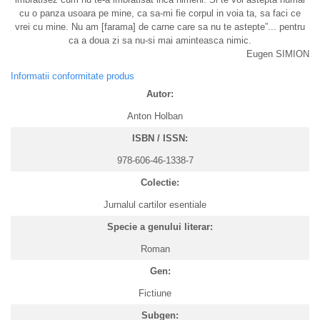
cu o panza usoara pe mine, ca sa-mi fie corpul in voia ta, sa faci ce
vrei cu mine. Nu am [farama] de carne care sa nu te astepte”... pentru
ca a doua zi sa nu-si mai aminteasca nimic.
Eugen SIMION
Informatii conformitate produs
Autor:
Anton Holban
ISBN / ISSN:
978-606-46-1338-7
Colectie:
Jurnalul cartilor esentiale
Specie a genului literar:
Roman
Gen:
Fictiune
Subgen: