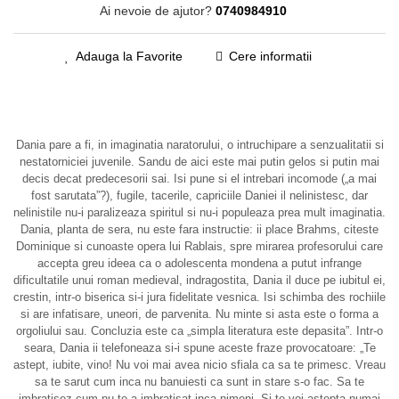
Ai nevoie de ajutor?
0740984910
Adauga la Favorite
Cere informatii
Dania pare a fi, in imaginatia naratorului, o intruchipare a senzualitatii si
nestatorniciei juvenile. Sandu de aici este mai putin gelos si putin mai
decis decat predecesorii sai. Isi pune si el intrebari incomode („a mai
fost sarutata”?), fugile, tacerile, capriciile Daniei il nelinistesc, dar
nelinistile nu-i paralizeaza spiritul si nu-i populeaza prea mult imaginatia.
Dania, planta de sera, nu este fara instructie: ii place Brahms, citeste
Dominique si cunoaste opera lui Rablais, spre mirarea profesorului care
accepta greu ideea ca o adolescenta mondena a putut infrange
dificultatile unui roman medieval, indragostita, Dania il duce pe iubitul ei,
crestin, intr-o biserica si-i jura fidelitate vesnica. Isi schimba des rochiile
si are infatisare, uneori, de parvenita. Nu minte si asta este o forma a
orgoliului sau. Concluzia este ca „simpla literatura este depasita”. Intr-o
seara, Dania ii telefoneaza si-i spune aceste fraze provocatoare: „Te
astept, iubite, vino! Nu voi mai avea nicio sfiala ca sa te primesc. Vreau
sa te sarut cum inca nu banuiesti ca sunt in stare s-o fac. Sa te
imbratisez cum nu te-a imbratisat inca nimeni. Si te voi astepta numai