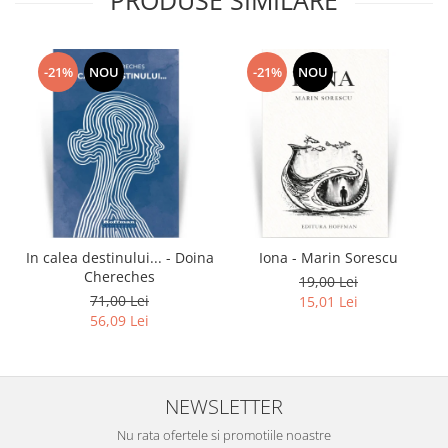
-21%
NOU
-21%
NOU
In calea destinului... - Doina
Iona - Marin Sorescu
Chereches
19,00 Lei
71,00 Lei
15,01 Lei
56,09 Lei
NEWSLETTER
Nu rata ofertele si promotiile noastre