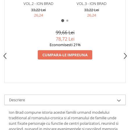
VOL.2 - ION BRAD
VOL.3 - ION BRAD
33,22 Lei
33,22 Lei
26,24
26,24
99,66 Lei
78,72 Lei
Economisesti 21%
CUMPARA-LE IMPREUNA
Descriere
Ion Brad compune istoria acestei familii urmand modelului
traditional al romanului-cronica si al romanului de familie unde
sunt fixate personaje cu functie de centri polarizatori, reunind si
asociind, punand in miscare evenimentele si rascolind memoria