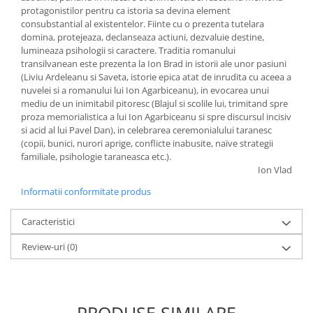
protagonistilor pentru ca istoria sa devina element
consubstantial al existentelor. Fiinte cu o prezenta tutelara
domina, protejeaza, declanseaza actiuni, dezvaluie destine,
lumineaza psihologii si caractere. Traditia romanului
transilvanean este prezenta la Ion Brad in istorii ale unor pasiuni
(Liviu Ardeleanu si Saveta, istorie epica atat de inrudita cu aceea a
nuvelei si a romanului lui Ion Agarbiceanu), in evocarea unui
mediu de un inimitabil pitoresc (Blajul si scolile lui, trimitand spre
proza memorialistica a lui Ion Agarbiceanu si spre discursul incisiv
si acid al lui Pavel Dan), in celebrarea ceremonialului taranesc
(copii, bunici, nurori aprige, conflicte inabusite, naïve strategii
familiale, psihologie taraneasca etc.).
Ion Vlad
Informatii conformitate produs
Caracteristici
Review-uri
(0)
PRODUSE SIMILARE