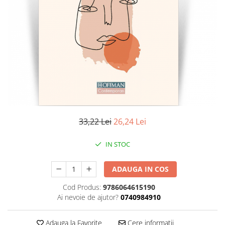
Literatura
Clasica
Contemporana
Moderna
Romana
Universala
Universala
Non-fictiune
Calatorii
33,22 Lei
26,24 Lei
Memorii
Publicistica / Reportaje / Interviuri
IN STOC
Stiinte umaniste
ADAUGA IN COS
Istorie
Sociologie si filozofie
Cod Produs:
9786064615190
Ai nevoie de ajutor?
0740984910
Adauga la Favorite
Cere informatii