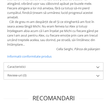
atingând, vibrând uşor sau zăbovind apăsat pe buzele mele.
Fiecare atingere a lor mă ameţea, fără ca totuşi să-mi pierd
cumpătul, fiindcă ţineam să urmăresc lucid progresul acestei
ameţeli.
Cât de greu m-am despărţit de el! Şi ce stingherită am fost în
seara aceea lângă Michi. Nu eram femeia lui Alex şi totuşi
înţelegeam abia acum că l-am înşelat pe Michi cu fiecare gând pe
care l-am avut pentru Alex, cu fiecare emoţie prin care am trecut
urcând treptele acelea, sau dorind, pe stradă, să-l întâlnesc din
întâmplare...
Cella Serghi,
Pânza de păianjen
Informatii conformitate produs
Caracteristici
Review-uri
(0)
RECOMANDARI