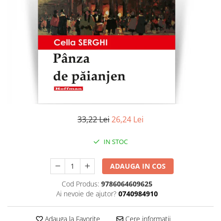
Literatura
Clasica
Contemporana
Moderna
Romana
Universala
Universala
Non-fictiune
Calatorii
33,22 Lei
26,24 Lei
Memorii
Publicistica / Reportaje / Interviuri
IN STOC
Stiinte umaniste
ADAUGA IN COS
Istorie
Sociologie si filozofie
Cod Produs:
9786064609625
Ai nevoie de ajutor?
0740984910
Adauga la Favorite
Cere informatii