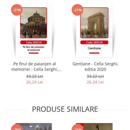
-21%
-21%
Pe firul de paianjen al
Gentiane - Cella Serghi,
memoriei - Cella Serghi,
editia 2020
editia 2020
33,22 Lei
33,22 Lei
26,24 Lei
26,24 Lei
PRODUSE SIMILARE
-25%
-21%