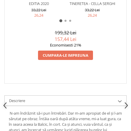
EDITIA 2020
TINERETEA - CELLA SERGHI
S
33,22 Lei
33,22 Lei
26,24
26,24
199,32 Lei
157,44 Lei
Economisesti 21%
CUMPARA-LE IMPREUNA
Descriere
N-am îndrăznit să-i pun întrebări. Dar m-am apropiat de el şi l-am
sărutat pe obraz. Întâia oară după atâta vreme, mi-a luat gura, ca
în seara aceea la Balcic, în cort. Ca şi atunci, vuia vântul, ca şi
atunci, am încercat să urmăresc lucid plăcerea buzelor lui