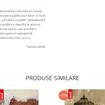
sentimente (caci este un roman
e placul publicului cititor. Si mult
u „un talent cumplit” (Mihailovski)
a publica o descifra la autorul
e mai tarziu, i-au acordat o
sta opera in peisajul de
alismului critic si cu o
Tamara GANE
PRODUSE SIMILARE
-21%