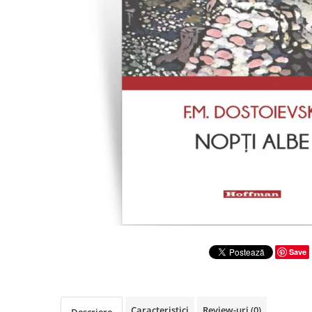
Literatura
Clasica
Contemporana
Moderna
Romana
Universala
Universala
Non-fictiune
Calatorii
Memorii
Publicistica / Reportaje / Interviuri
Stiinte umaniste
Istorie
Save
Sociologie si filozofie
Caracteristici
Review-uri
(0)