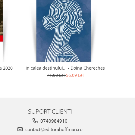
-21%
ia 2020
In calea destinului... - Doina Chereches
Idi
71,00 Lei
56,09 Lei
SUPORT CLIENTI
0740984910
contact@editurahoffman.ro