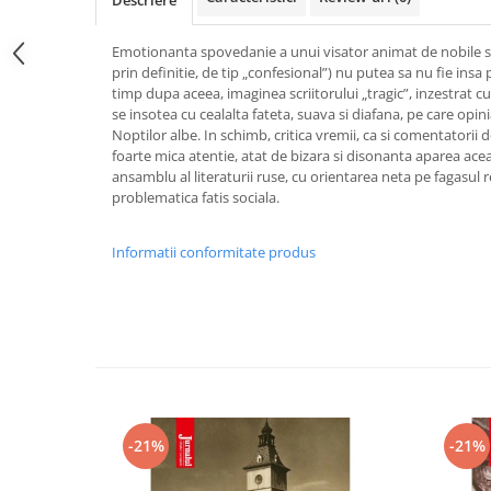
Descriere
Emotionanta spovedanie a unui visator animat de nobile 
prin definitie, de tip „confesional”) nu putea sa nu fie insa p
timp dupa aceea, imaginea scriitorului „tragic”, inzestrat c
se insotea cu cealalta fateta, suava si diafana, pe care opini
Noptilor albe. In schimb, critica vremii, ca si comentatorii d
foarte mica atentie, atat de bizara si disonanta aparea acea
ansamblu al literaturii ruse, cu orientarea neta pe fagasul re
problematica fatis sociala.
Informatii conformitate produs
-21%
-21%