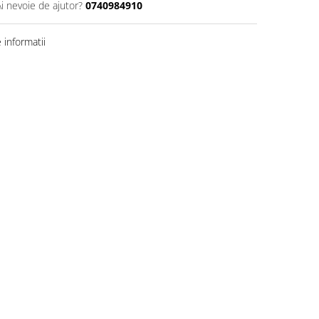
Ai nevoie de ajutor?
0740984910
informatii