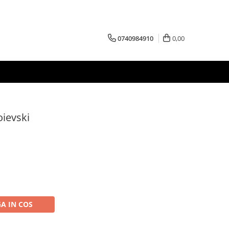
0740984910
0,00
oievski
A IN COS