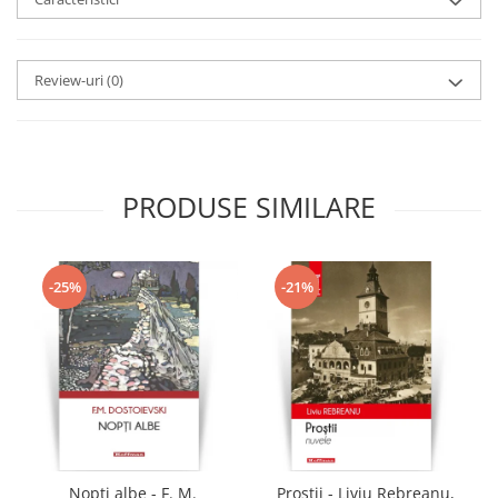
Review-uri
(0)
PRODUSE SIMILARE
-25%
-21%
Nopti albe - F. M.
Prostii - Liviu Rebreanu,