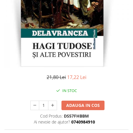
Literatura
Clasica
Contemporana
Moderna
Romana
Universala
Universala
Non-fictiune
Calatorii
Memorii
21,80 Lei
17,22 Lei
Publicistica / Reportaje / Interviuri
IN STOC
Stiinte umaniste
Istorie
ADAUGA IN COS
Sociologie si filozofie
Cod Produs:
DS57FHBBM
Ai nevoie de ajutor?
0740984910