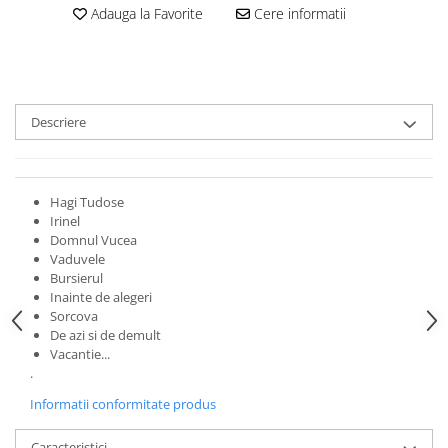
Adauga la Favorite
Cere informatii
Descriere
Hagi Tudose
Irinel
Domnul Vucea
Vaduvele
Bursierul
Inainte de alegeri
Sorcova
De azi si de demult
Vacantie...
.
Informatii conformitate produs
Caracteristici