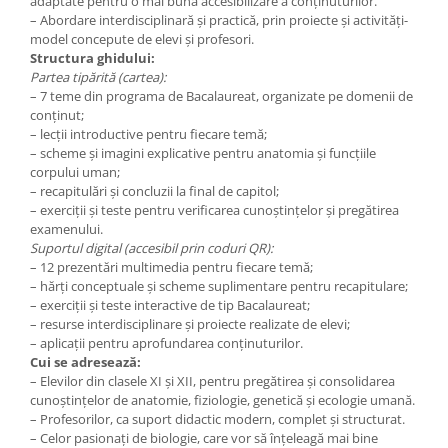
adaptate pentru o mai bună accesibilizare a conținuturilor.
– Abordare interdisciplinară și practică, prin proiecte și activități-
model concepute de elevi și profesori.
Structura ghidului:
Partea tipărită (cartea):
– 7 teme din programa de Bacalaureat, organizate pe domenii de
conținut;
– lecții introductive pentru fiecare temă;
– scheme și imagini explicative pentru anatomia și funcțiile
corpului uman;
– recapitulări și concluzii la final de capitol;
– exerciții și teste pentru verificarea cunoștințelor și pregătirea
examenului.
Suportul digital (accesibil prin coduri QR):
– 12 prezentări multimedia pentru fiecare temă;
– hărți conceptuale și scheme suplimentare pentru recapitulare;
– exerciții și teste interactive de tip Bacalaureat;
– resurse interdisciplinare și proiecte realizate de elevi;
– aplicații pentru aprofundarea conținuturilor.
Cui se adresează:
– Elevilor din clasele XI și XII, pentru pregătirea și consolidarea
cunoștințelor de anatomie, fiziologie, genetică și ecologie umană.
– Profesorilor, ca suport didactic modern, complet și structurat.
– Celor pasionați de biologie, care vor să înțeleagă mai bine