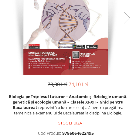
Literatura
Clasica
Contemporana
Moderna
Romana
Universala
Universala
Non-fictiune
Calatorii
Memorii
78,00 Lei
74,10 Lei
Publicistica / Reportaje / Interviuri
Stiinte umaniste
Biologia pe înțelesul tuturor – Anatomie și fiziologie umană,
genetică și ecologie umană – Clasele XI-XII – Ghid pentru
Istorie
Bacalaureat
reprezintă o lucrare esențială pentru pregătirea
Sociologie si filozofie
temeinică a examenului de Bacalaureat la disciplina Biologie.
STOC EPUIZAT
Cod Produs:
9786064622495