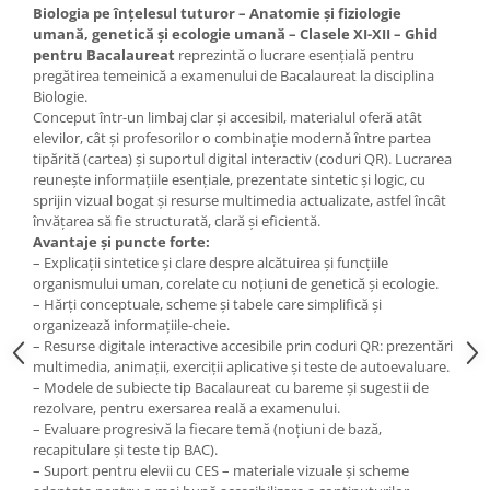
Biologia pe înțelesul tuturor – Anatomie și fiziologie
umană, genetică și ecologie umană – Clasele XI-XII – Ghid
pentru Bacalaureat
reprezintă o lucrare esențială pentru
pregătirea temeinică a examenului de Bacalaureat la disciplina
Biologie.
Conceput într-un limbaj clar și accesibil, materialul oferă atât
elevilor, cât și profesorilor o combinație modernă între partea
tipărită (cartea) și suportul digital interactiv (coduri QR). Lucrarea
reunește informațiile esențiale, prezentate sintetic și logic, cu
sprijin vizual bogat și resurse multimedia actualizate, astfel încât
învățarea să fie structurată, clară și eficientă.
Avantaje și puncte forte:
– Explicații sintetice și clare despre alcătuirea și funcțiile
organismului uman, corelate cu noțiuni de genetică și ecologie.
– Hărți conceptuale, scheme și tabele care simplifică și
organizează informațiile-cheie.
– Resurse digitale interactive accesibile prin coduri QR: prezentări
multimedia, animații, exerciții aplicative și teste de autoevaluare.
– Modele de subiecte tip Bacalaureat cu bareme și sugestii de
rezolvare, pentru exersarea reală a examenului.
– Evaluare progresivă la fiecare temă (noțiuni de bază,
recapitulare și teste tip BAC).
– Suport pentru elevii cu CES – materiale vizuale și scheme