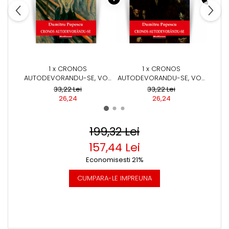
1 x CRONOS
1 x CRONOS
AUTODEVORANDU-SE, VOL.
AUTODEVORANDU-SE, VOL.
AUTO
6, DISPERAREA LIBERTATII -
5, REDUCTIA CELULARA -
4, AN
33,22 Lei
33,22 Lei
DUMITRU POPESCU
DUMITRU POPESCU
D
26,24
26,24
199,32 Lei
157,44 Lei
Economisesti 21%
CUMPARA-LE IMPREUNA