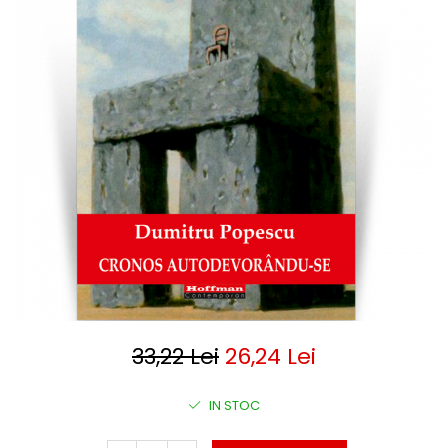
Clasica
Contemporana
Moderna
Romana
Universala
Universala
Non-fictiune
Calatorii
Memorii
Publicistica / Reportaje / Interviuri
Stiinte umaniste
Istorie
Sociologie si filozofie
33,22 Lei
26,24 Lei
IN STOC