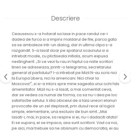
Descriere
Ceausescu s-a hotarat sa lase in pace randul ce-i
dadea de furca si a impins maldarul de file, parca gata
sa se ambaleze intr-un dialog, dar in ultima clipa s-a
razgandit. S-a lasat doar pe spatarul scaunului si a
intrebat moale, cu plictiseala initiala, acum expusa
nestingherit: „Si ce vezi tu rau in faptul ca niste scriitori
tineri se adreseaza, printr-o telegrama, secretarului
general al partidului? l-a intrebat pe Mizil.N-au scris nici
la Europa Libera, nici la americani. Nici chiar la
Moscova!", si si-a intors spre mine sageata unui ochi fals
amenintator. Mizil nu s-a lasat, a mai comentat ceva,
dar se vedea ca numai de forma, ca sa nu-i dea pe loc
satisfactie sefului. Ii stia obiceiul de a taia uneori elanuri
provocate de un zel deplasat, prin dusul rece al logicii
simple, elementare, una exclusiv de bun simt. „Mai
lasati-i, mai, in pace, sa respire si ei, nu-i dadaciti atata!
Ei se supara, ei se impaca, asa sunt scriitorii. Vad ca noi,
pe aici, mai trebuie sa ne obisnuim cu democratia, ei au