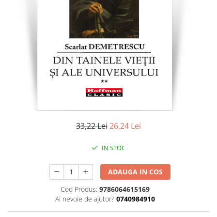
Literatura
Clasica
Contemporana
Moderna
Romana
Universala
Universala
Non-fictiune
Calatorii
Memorii
33,22 Lei
26,24 Lei
Publicistica / Reportaje / Interviuri
IN STOC
Stiinte umaniste
Istorie
ADAUGA IN COS
Sociologie si filozofie
Cod Produs:
9786064615169
Ai nevoie de ajutor?
0740984910