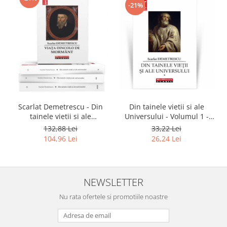
-21%
Scarlat Demetrescu - Din
Din tainele vietii si ale
tainele vietii si ale
Universului - Volumul 1 -
universului, Volumele I-III +
Scarlat Demetrescu, ed
132,88 Lei
33,22 Lei
Viata dincolo de mormant
2021
104,96 Lei
26,24 Lei
NEWSLETTER
Nu rata ofertele si promotiile noastre