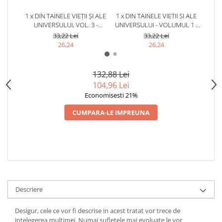
1 x DIN TAINELE VIEȚII ȘI ALE
1 x DIN TAINELE VIETII SI ALE
1 x D
UNIVERSULUI, VOL. 3 -
UNIVERSULUI - VOLUMUL 1 -
UN
SCARLAT DEMETRESCU
SCARLAT DEMETRESCU, ED
SC
33,22 Lei
33,22 Lei
2021
26,24
26,24
132,88 Lei
104,96 Lei
Economisesti 21%
CUMPARA-LE IMPREUNA
Descriere
Desigur, cele ce vor fi descrise in acest tratat vor trece de
intelegerea multimei. Numai sufletele mai evoluate le vor