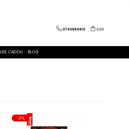
0740984910
0,00
USE CADOU
BLOG
-21%