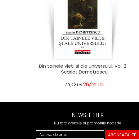
Din tainele vieții și ale universului, Vol. 2 -
Scarlat Demetrescu
26,24 Lei
33,22 Lei
NEWSLETTER
Nu rata ofertele si promotiile noastre