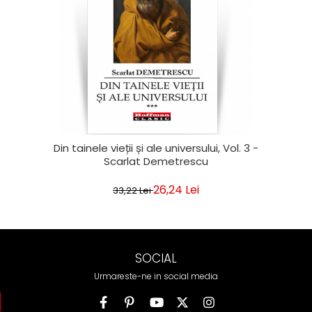
Din tainele vieții și ale universului, Vol. 3 -
Scarlat Demetrescu
26,24 Lei
33,22 Lei
SOCIAL
Urmareste-ne in social media