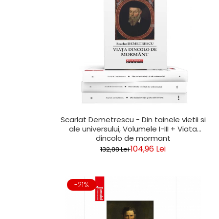
Clasica
Contemporana
Moderna
Romana
Universala
Universala
Non-fictiune
Calatorii
Memorii
Publicistica / Reportaje / Interviuri
Scarlat Demetrescu - Din tainele vietii si
Stiinte umaniste
ale universului, Volumele I-III + Viata
dincolo de mormant
Istorie
104,96 Lei
132,88 Lei
Sociologie si filozofie
-21%