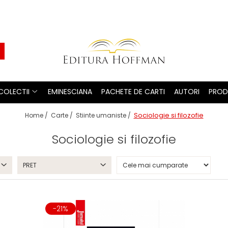
COLECTII
EMINESCIANA
PACHETE DE CARTI
AUTORI
PROD
Sociologie si filozofie
Home /
Carte /
Stiinte umaniste /
Sociologie si filozofie
PRET
-21%